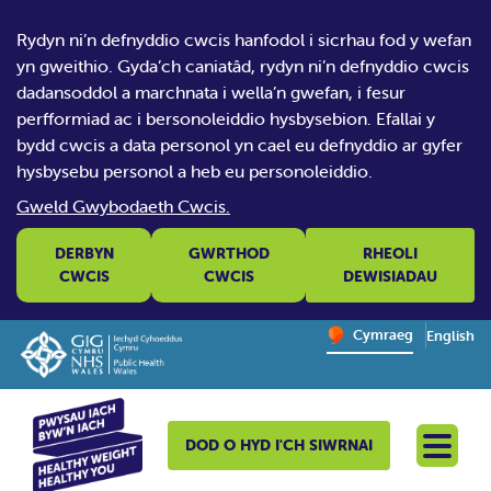
Rydyn ni’n defnyddio cwcis hanfodol i sicrhau fod y wefan
yn gweithio. Gyda’ch caniatâd, rydyn ni’n defnyddio cwcis
dadansoddol a marchnata i wella’n gwefan, i fesur
perfformiad ac i bersonoleiddio hysbysebion. Efallai y
bydd cwcis a data personol yn cael eu defnyddio ar gyfer
hysbysebu personol a heb eu personoleiddio.
Gweld Gwybodaeth Cwcis.
DERBYN
GWRTHOD
RHEOLI
CWCIS
CWCIS
DEWISIADAU
Change website la
Cymraeg
English
– Newid y
DOD O HYD I'CH SIWRNAI