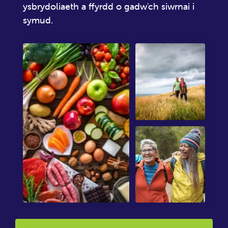
ysbrydoliaeth a ffyrdd o gadw'ch siwrnai i
symud.