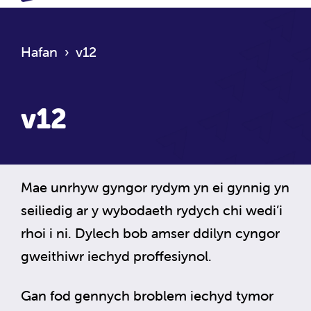
Hafan
›
v12
v12
Mae unrhyw gyngor rydym yn ei gynnig yn
seiliedig ar y wybodaeth rydych chi wedi’i
rhoi i ni. Dylech bob amser ddilyn cyngor
gweithiwr iechyd proffesiynol.
Gan fod gennych broblem iechyd tymor