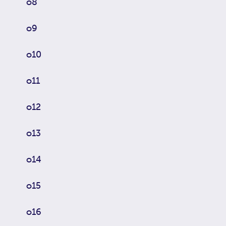
o8
o9
o10
o11
o12
o13
o14
o15
o16