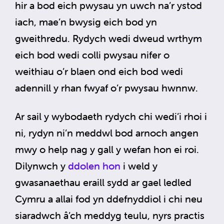
hir a bod eich pwysau yn uwch na’r ystod
iach, mae’n bwysig eich bod yn
gweithredu. Rydych wedi dweud wrthym
eich bod wedi colli pwysau nifer o
weithiau o’r blaen ond eich bod wedi
adennill y rhan fwyaf o’r pwysau hwnnw.
Ar sail y wybodaeth rydych chi wedi’i rhoi i
ni, rydyn ni’n meddwl bod arnoch angen
mwy o help nag y gall y wefan hon ei roi.
Dilynwch y
ddolen hon
i weld y
gwasanaethau eraill sydd ar gael ledled
Cymru a allai fod yn ddefnyddiol i chi neu
siaradwch â’ch meddyg teulu, nyrs practis