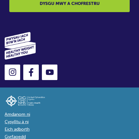
DYSGU MWY A CHOFRESTRU
Amdanom ni
Cysylltu â ni
Eich adborth
Gyrfaoedd