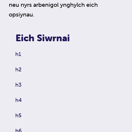
neu nyrs arbenigol ynghylch eich
opsiynau.
Eich Siwrnai
h1
h2
h3
h4
h5
h6