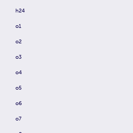
h24
o1
o2
o3
o4
o5
o6
o7