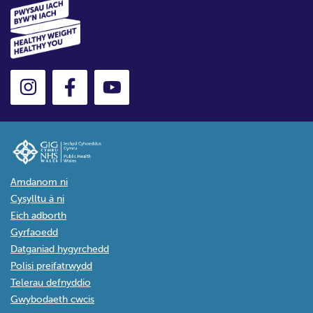
Amdanom ni
Cysylltu â ni
Eich adborth
Gyrfaoedd
Datganiad hygyrchedd
Polisi preifatrwydd
Telerau defnyddio
Gwybodaeth cwcis