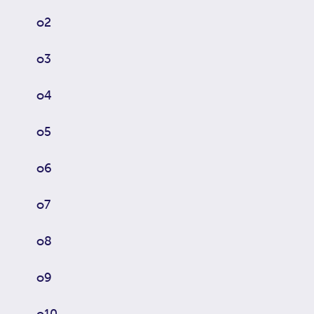
o2
o3
o4
o5
o6
o7
o8
o9
o10