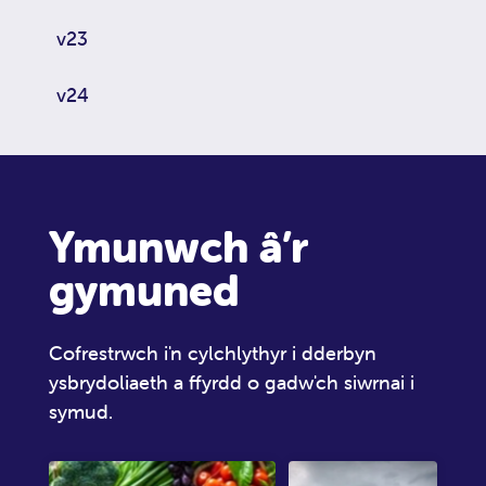
v23
v24
Ymunwch â’r
gymuned
Cofrestrwch i'n cylchlythyr i dderbyn
ysbrydoliaeth a ffyrdd o gadw'ch siwrnai i
symud.