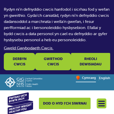
Rydyn ni’n defnyddio cwcis hanfodol i sicrhau fod y wefan
yn gweithio. Gyda’ch caniatâd, rydyn ni’n defnyddio cwcis
dadansoddol a marchnata i wella’n gwefan, i fesur
perfformiad ac i bersonoleiddio hysbysebion. Efallai y
bydd cwcis a data personol yn cael eu defnyddio ar gyfer
hysbysebu personol a heb eu personoleiddio.
Gweld Gwybodaeth Cwcis.
DERBYN
GWRTHOD
RHEOLI
CWCIS
CWCIS
DEWISIADAU
Change website la
Cymraeg
English
– Newid y
DOD O HYD I'CH SIWRNAI