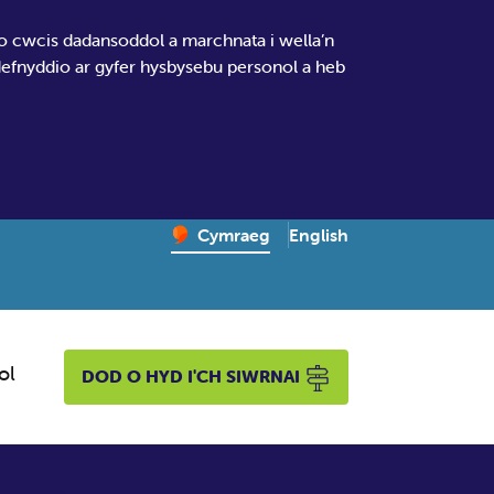
io cwcis dadansoddol a marchnata i wella’n
 defnyddio ar gyfer hysbysebu personol a heb
Change website language
English
– Newid yr iaith ir Gymr
Cymraeg
ol
DOD O HYD I'CH SIWRNAI