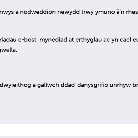
nwys a nodweddion newydd trwy ymuno â’n rhest
riadau e-bost, mynediad at erthyglau ac yn cael 
gwella.
wyieithog a gallwch ddad-danysgrifio unrhyw bry