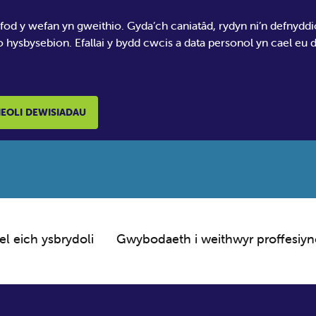
 fod y wefan yn gweithio. Gyda’ch caniatâd, rydyn ni’n defnydd
o hysbysebion. Efallai y bydd cwcis a data personol yn cael eu
EOLI DEWISIADAU
el eich ysbrydoli
Gwybodaeth i weithwyr proffesiyn