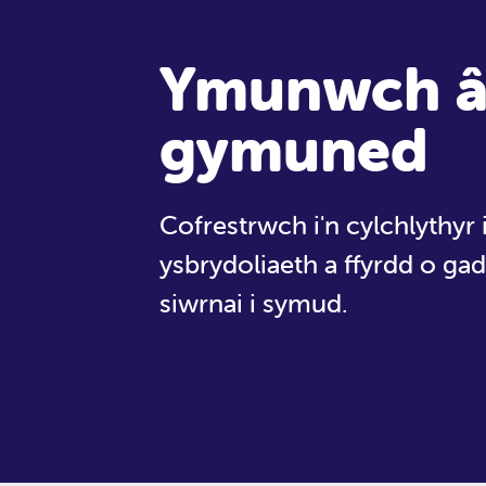
Ymunwch â
gymuned
Cofrestrwch i'n cylchlythyr
ysbrydoliaeth a ffyrdd o ga
siwrnai i symud.