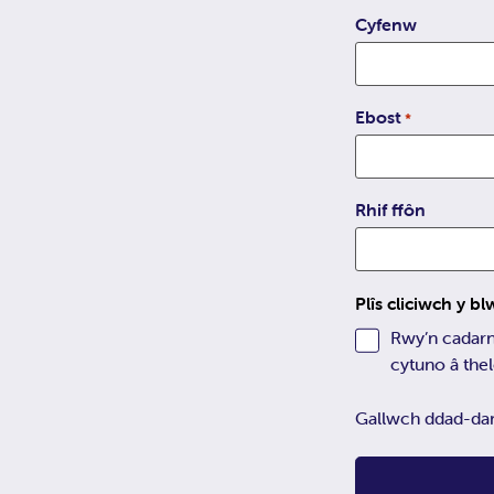
Cyfenw
Ebost
*
Rhif ffôn
Plîs cliciwch y b
Rwy’n cadarnhau fy mod dros 18
cytuno â thel
Gallwch ddad-dany