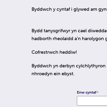
Byddwch y cyntaf i glywed am gyn
Bydd tanysgrifwyr yn cael diwedda
hadborth rheolaidd a’n harolygon 
Cofrestrwch heddiw!
Byddwch yn derbyn cylchlythyron d
nhroedyn ein ebyst.
Enw cyntaf
*