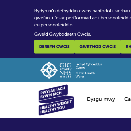
Rydyn ni’n defnyddio cwcis hanfodol i sicrhau
gwefan, i fesur perfformiad ac i bersonoleiddi
eu personoleiddio.
Gweld Gwybodaeth Cwcis.
DERBYN CWCIS
GWRTHOD CWCIS
RH
Dysgu mwy
Ca