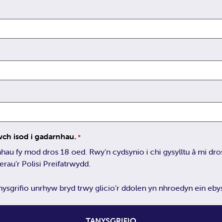
lwch isod i gadarnhau.
*
 oed. Rwy’n cydsynio i chi gysylltu â mi dros ebost ac rwy’n
erau’r Polisi Preifatrwydd.
sgrifio unrhyw bryd trwy glicio’r ddolen yn nhroedyn ein ebys