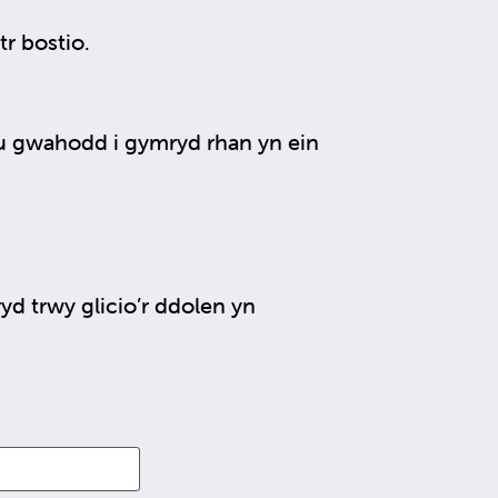
r bostio.
eu gwahodd i gymryd rhan yn ein
d trwy glicio’r ddolen yn