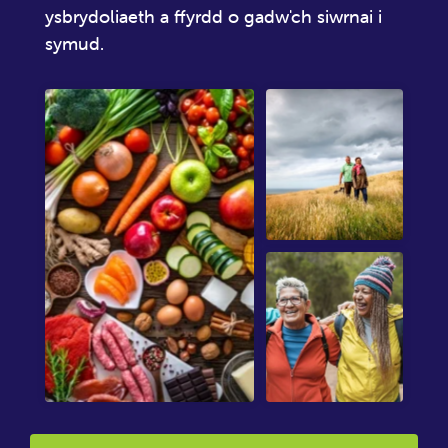
ysbrydoliaeth a ffyrdd o gadw'ch siwrnai i
symud.