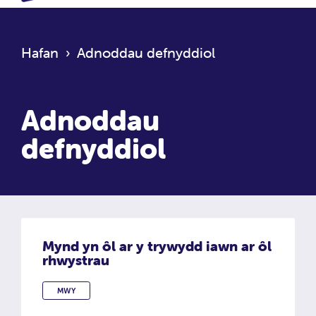
Hafan
›
Adnoddau defnyddiol
Adnoddau
defnyddiol
Mynd yn ôl ar y trywydd iawn ar ôl
rhwystrau
MWY
MYND YN ÔL AR Y TRYWYDD IAWN AR ÔL RHWYSTRAU