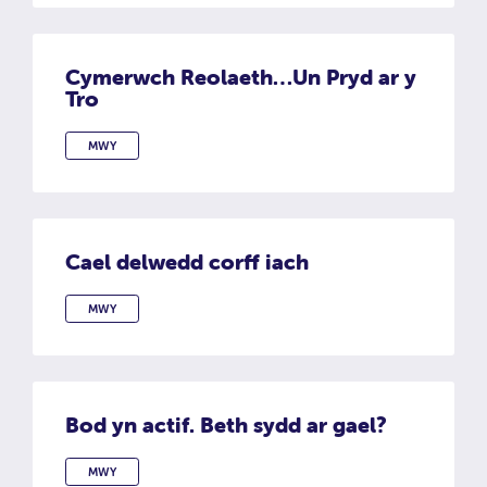
Cymerwch Reolaeth…Un Pryd ar y
Tro
MWY
CYMERWCH REOLAETH…UN PRYD AR Y TRO
Cael delwedd corff iach
MWY
CAEL DELWEDD CORFF IACH
Bod yn actif. Beth sydd ar gael?
MWY
BOD YN ACTIF. BETH SYDD AR GAEL?