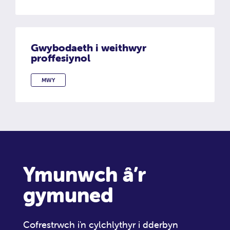
Gwybodaeth i weithwyr
proffesiynol
MWY
GWYBODAETH I WEITHWYR PROFFESIYNOL
Ymunwch â’r
gymuned
Cofrestrwch i'n cylchlythyr i dderbyn