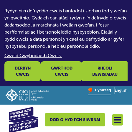
Rydyn ni’n defnyddio cwcis hanfodol i sicrhau fod y wefan
yn gweithio. Gyda’ch caniatâd, rydyn ni’n defnyddio cwcis
dadansoddol a marchnata i wella’n gwefan, i fesur
perfformiad ac i bersonoleiddio hysbysebion. Efallai y
bydd cwcis a data personol yn cael eu defnyddio ar gyfer
hysbysebu personol a heb eu personoleiddio.
Gweld Gwybodaeth Cwcis.
DERBYN
GWRTHOD
RHEOLI
CWCIS
CWCIS
DEWISIADAU
Change website la
Cymraeg
English
– Newid y
DOD O HYD I'CH SIWRNAI