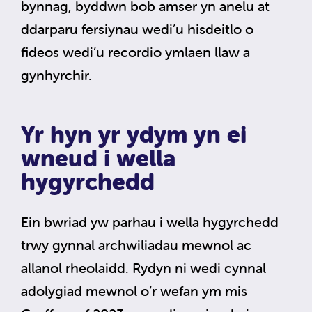
bynnag, byddwn bob amser yn anelu at
ddarparu fersiynau wedi’u hisdeitlo o
fideos wedi’u recordio ymlaen llaw a
gynhyrchir.
Yr hyn yr ydym yn ei
wneud i wella
hygyrchedd
Ein bwriad yw parhau i wella hygyrchedd
trwy gynnal archwiliadau mewnol ac
allanol rheolaidd. Rydyn ni wedi cynnal
adolygiad mewnol o’r wefan ym mis