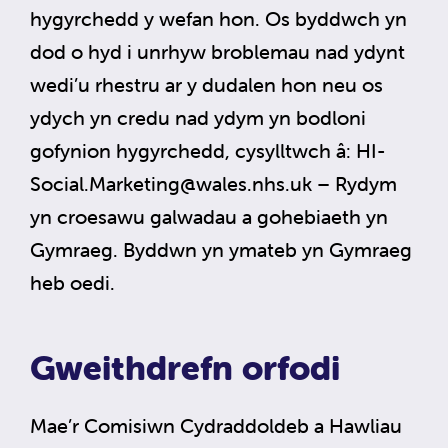
hygyrchedd y wefan hon. Os byddwch yn
dod o hyd i unrhyw broblemau nad ydynt
wedi’u rhestru ar y dudalen hon neu os
ydych yn credu nad ydym yn bodloni
gofynion hygyrchedd, cysylltwch â:
HI-
Social.Marketing@wales.nhs.uk
– Rydym
yn croesawu galwadau a gohebiaeth yn
Gymraeg. Byddwn yn ymateb yn Gymraeg
heb oedi.
Gweithdrefn orfodi
Mae’r Comisiwn Cydraddoldeb a Hawliau