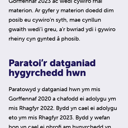
Gorffennaf 2023 ac wedi cywiro rhai
materion. Ar gyfer y materion doedd dim
posib eu cywiro’n syth, mae cynllun
gwaith wedi’i greu, a’r bwriad ydi i gywiro
rheiny cyn gynted â phosib.
Paratoi’r datganiad
hygyrchedd hwn
Paratowyd y datganiad hwn ym mis
Gorffennaf 2020 a chafodd ei adolygu ym
mis Rhagfyr 2022. Bydd yn cael ei adolygu
eto ym mis Rhagfyr 2023. Bydd y wefan
hon yn cael ei phrofi am hygyrchedd yn