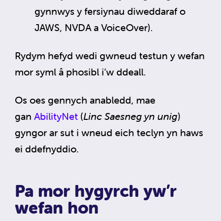
gynnwys y fersiynau diweddaraf o
JAWS, NVDA a VoiceOver).
Rydym hefyd wedi gwneud testun y wefan
mor syml â phosibl i’w ddeall.
Os oes gennych anabledd, mae
gan
AbilityNet
(
Linc Saesneg yn unig
)
gyngor ar sut i wneud eich teclyn yn haws
ei ddefnyddio.
Pa mor hygyrch yw’r
wefan hon