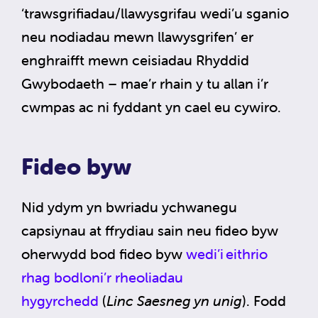
‘trawsgrifiadau/llawysgrifau wedi’u sganio
neu nodiadau mewn llawysgrifen’ er
enghraifft mewn ceisiadau Rhyddid
Gwybodaeth – mae’r rhain y tu allan i’r
cwmpas ac ni fyddant yn cael eu cywiro.
Fideo byw
Nid ydym yn bwriadu ychwanegu
capsiynau at ffrydiau sain neu fideo byw
oherwydd bod fideo byw
wedi’i eithrio
rhag bodloni’r rheoliadau
hygyrchedd
(
Linc Saesneg yn unig
). Fodd