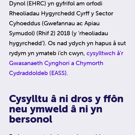
Dynol (EHRC) yn gyfrifol am orfodi
Rheoliadau Hygyrchedd Cyrff y Sector
Cyhoeddus (Gwefannau ac Apiau
Symudol) (Rhif 2) 2018 (y ‘rheoliadau
hygyrchedd’). Os nad ydych yn hapus â sut
rydym yn ymateb i’ch cwyn,
cysylltwch â’r
Gwasanaeth Cynghori a Chymorth
Cydraddoldeb (EASS).
Cysylltu â ni dros y ffôn
neu ymweld â ni yn
bersonol