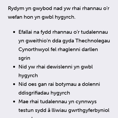
Rydym yn gwybod nad yw rhai rhannau o’r
wefan hon yn gwbl hygyrch.
Efallai na fydd rhannau o’r tudalennau
yn gweithio’n dda gyda Thechnolegau
Cynorthwyol fel rhaglenni darllen
sgrin
Nid yw rhai dewislenni yn gwbl
hygyrch
Nid oes gan rai botymau a dolenni
ddisgrifiadau hygyrch
Mae rhai tudalennau yn cynnwys
testun sydd â lliwiau gwrthgyferbyniol