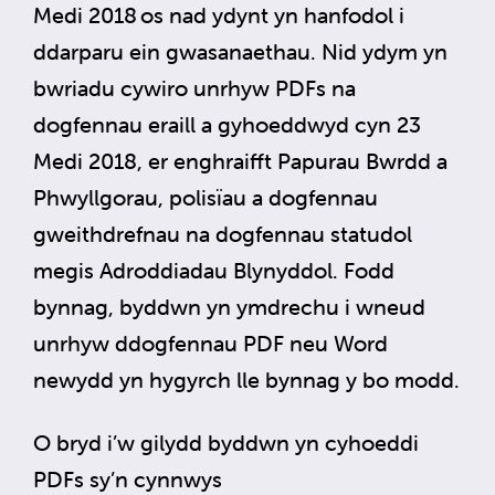
Medi 2018 os nad ydynt yn hanfodol i
ddarparu ein gwasanaethau. Nid ydym yn
bwriadu cywiro unrhyw PDFs na
dogfennau eraill a gyhoeddwyd cyn 23
Medi 2018, er enghraifft Papurau Bwrdd a
Phwyllgorau, polisïau a dogfennau
gweithdrefnau na dogfennau statudol
megis Adroddiadau Blynyddol. Fodd
bynnag, byddwn yn ymdrechu i wneud
unrhyw ddogfennau PDF neu Word
newydd yn hygyrch lle bynnag y bo modd.
O bryd i’w gilydd byddwn yn cyhoeddi
PDFs sy’n cynnwys