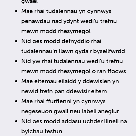
gwael
Mae rhai tudalennau yn cynnwys
penawdau nad ydynt wedi’u trefnu
mewn modd rhesymegol
Nid oes modd defnyddio rhai
tudalennau’n llawn gyda’r bysellfwrdd
Nid yw rhai tudalennau wedi’u trefnu
mewn modd rhesymegol o ran ffocws
Mae eitemau eilaidd y ddewislen yn
newid trefn pan ddewisir eitem
Mae rhai ffurflenni yn cynnwys
negeseuon gwall neu labeli aneglur
Nid oes modd addasu uchder llinell na
bylchau testun