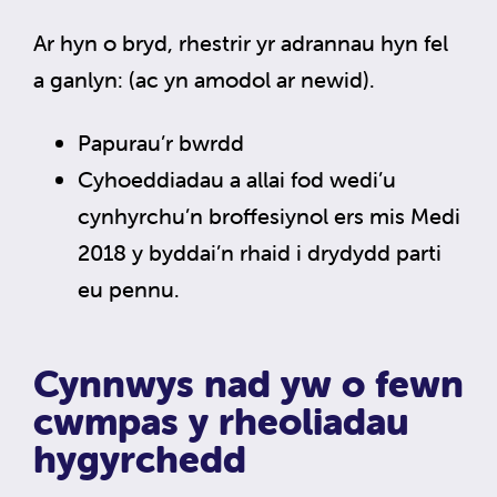
Ar hyn o bryd, rhestrir yr adrannau hyn fel
a ganlyn: (ac yn amodol ar newid).
Papurau’r bwrdd
Cyhoeddiadau a allai fod wedi’u
cynhyrchu’n broffesiynol ers mis Medi
2018 y byddai’n rhaid i drydydd parti
eu pennu.
Cynnwys nad yw o fewn
cwmpas y rheoliadau
hygyrchedd