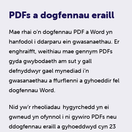
PDFs a dogfennau eraill
Mae rhai o’n dogfennau PDF a Word yn
hanfodol i ddarparu ein gwasanaethau. Er
enghraifft, weithiau mae gennym PDFs
gyda gwybodaeth am sut y gall
defnyddwyr gael mynediad i’n
gwasanaethau a ffurflenni a gyhoeddir fel
dogfennau Word.
Nid yw’r rheoliadau hygyrchedd yn ei
gwneud yn ofynnol i ni gywiro PDFs neu
ddogfennau eraill a gyhoeddwyd cyn 23