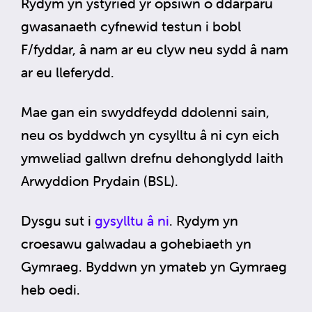
Rydym yn ystyried yr opsiwn o ddarparu
gwasanaeth cyfnewid testun i bobl
F/fyddar, â nam ar eu clyw neu sydd â nam
ar eu lleferydd.
Mae gan ein swyddfeydd ddolenni sain,
neu os byddwch yn cysylltu â ni cyn eich
ymweliad gallwn drefnu dehonglydd Iaith
Arwyddion Prydain (BSL).
Dysgu sut i
gysylltu â ni
. Rydym yn
croesawu galwadau a gohebiaeth yn
Gymraeg. Byddwn yn ymateb yn Gymraeg
heb oedi.