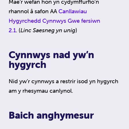
Mae’r wefan hon yn cydymffurfio’n
rhannol â safon AA
Canllawiau
Hygyrchedd Cynnwys Gwe fersiwn
2.1
. (
Linc Saesneg yn unig
)
Cynnwys nad yw’n
hygyrch
Nid yw’r cynnwys a restrir isod yn hygyrch
am y rhesymau canlynol.
Baich anghymesur