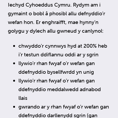
Iechyd Cyhoeddus Cymru. Rydym am i
gymaint o bobl â phosibl allu defnyddio’r
wefan hon. Er enghraifft, mae hynny’n
golygu y dylech allu gwneud y canlynol:
chwyddo’r cynnwys hyd at 200% heb
i’r testun ddiflannu oddi ar y sgrin
llywio’r rhan fwyaf o’r wefan gan
ddefnyddio bysellfwrdd yn unig
llywio’r rhan fwyaf o’r wefan gan
ddefnyddio meddalwedd adnabod
llais
gwrando ar y rhan fwyaf o’r wefan gan
ddefnyddio darllenydd sgrin (gan