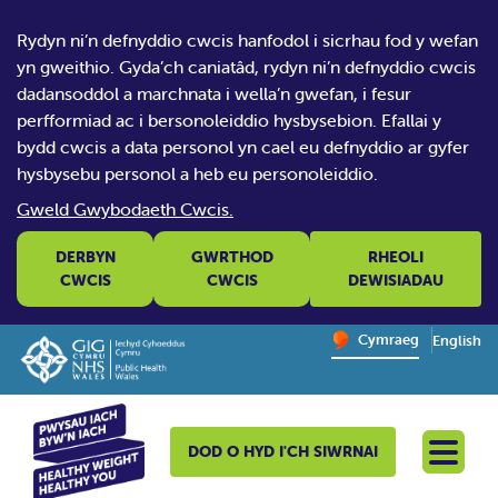
Rydyn ni’n defnyddio cwcis hanfodol i sicrhau fod y wefan
yn gweithio. Gyda’ch caniatâd, rydyn ni’n defnyddio cwcis
dadansoddol a marchnata i wella’n gwefan, i fesur
perfformiad ac i bersonoleiddio hysbysebion. Efallai y
bydd cwcis a data personol yn cael eu defnyddio ar gyfer
hysbysebu personol a heb eu personoleiddio.
Gweld Gwybodaeth Cwcis.
DERBYN
GWRTHOD
RHEOLI
CWCIS
CWCIS
DEWISIADAU
Change website la
Cymraeg
English
– Newid y
DOD O HYD I'CH SIWRNAI