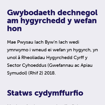
Gwybodaeth dechnegol
am hygyrchedd y wefan
hon
Mae Pwysau Iach Byw’n Iach wedi
ymrwymo i wneud ei wefan yn hygyrch, yn
unol â Rheoliadau Hygyrchedd Cyrff y
Sector Cyhoeddus (Gwefannau ac Apiau
Symudol) (Rhif 2) 2018.
Statws cydymffurfio