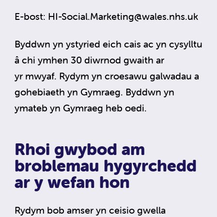
E-bost:
HI-Social.Marketing@wales.nhs.uk
Byddwn yn ystyried eich cais ac yn cysylltu
â chi ymhen 30 diwrnod gwaith ar
yr mwyaf. Rydym yn croesawu galwadau a
gohebiaeth yn Gymraeg. Byddwn yn
ymateb yn Gymraeg heb oedi.
Rhoi gwybod am
broblemau hygyrchedd
ar y wefan hon
Rydym bob amser yn ceisio gwella