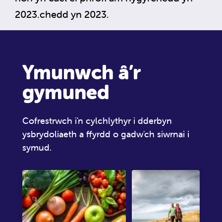
2023.chedd yn 2023.
Ymunwch â’r
gymuned
Cofrestrwch i'n cylchlythyr i dderbyn
ysbrydoliaeth a ffyrdd o gadw'ch siwrnai i
symud.