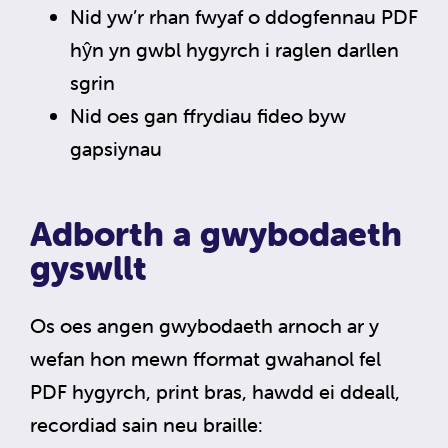
Nid yw’r rhan fwyaf o ddogfennau PDF
hŷn yn gwbl hygyrch i raglen darllen
sgrin
Nid oes gan ffrydiau fideo byw
gapsiynau
Adborth a gwybodaeth
gyswllt
Os oes angen gwybodaeth arnoch ar y
wefan hon mewn fformat gwahanol fel
PDF hygyrch, print bras, hawdd ei ddeall,
recordiad sain neu braille: