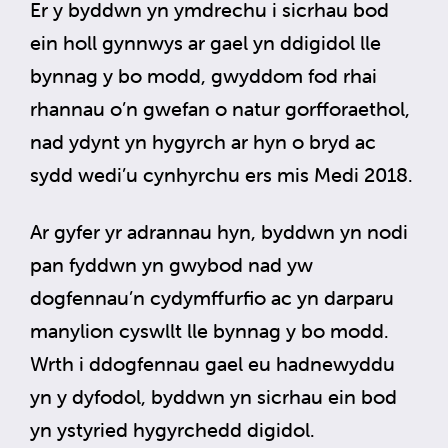
Er y byddwn yn ymdrechu i sicrhau bod
ein holl gynnwys ar gael yn ddigidol lle
bynnag y bo modd, gwyddom fod rhai
rhannau o’n gwefan o natur gorfforaethol,
nad ydynt yn hygyrch ar hyn o bryd ac
sydd wedi’u cynhyrchu ers mis Medi 2018.
Ar gyfer yr adrannau hyn, byddwn yn nodi
pan fyddwn yn gwybod nad yw
dogfennau’n cydymffurfio ac yn darparu
manylion cyswllt lle bynnag y bo modd.
Wrth i ddogfennau gael eu hadnewyddu
yn y dyfodol, byddwn yn sicrhau ein bod
yn ystyried hygyrchedd digidol.