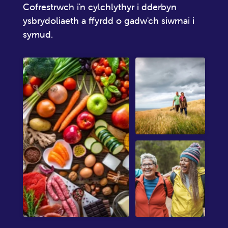
Cofrestrwch i'n cylchlythyr i dderbyn
ysbrydoliaeth a ffyrdd o gadw'ch siwrnai i
symud.