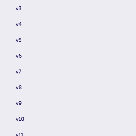
v3
v4
v5
v6
v7
v8
v9
v10
v11