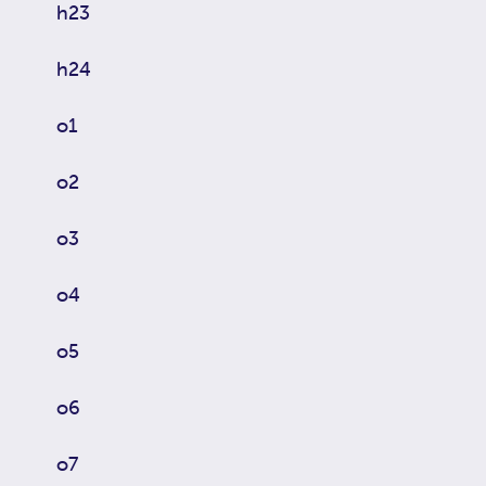
h23
h24
o1
o2
o3
o4
o5
o6
o7