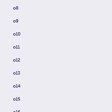
o8
o9
o10
o11
o12
o13
o14
o15
o16