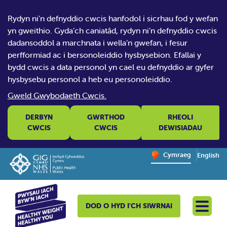
Rydyn ni’n defnyddio cwcis hanfodol i sicrhau fod y wefan
yn gweithio. Gyda’ch caniatâd, rydyn ni’n defnyddio cwcis
dadansoddol a marchnata i wella’n gwefan, i fesur
perfformiad ac i bersonoleiddio hysbysebion. Efallai y
bydd cwcis a data personol yn cael eu defnyddio ar gyfer
hysbysebu personol a heb eu personoleiddio.
Gweld Gwybodaeth Cwcis.
DERBYN
GWRTHOD
RHEOLI
CWCIS
CWCIS
DEWISIADAU
Change website la
Cymraeg
English
– Newid y
DOD O HYD I'CH SIWRNAI