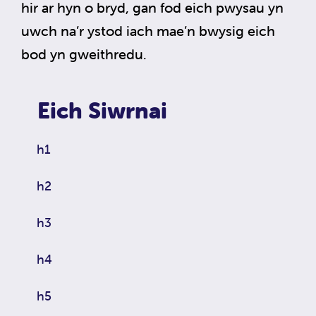
hir ar hyn o bryd, gan fod eich pwysau yn
uwch na’r ystod iach mae’n bwysig eich
bod yn gweithredu.
Eich Siwrnai
h1
h2
h3
h4
h5