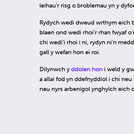
leihau’r risg o broblemau yn y dyfo
Rydych wedi dweud wrthym eich bod
blaen ond wedi rhoi’r rhan fwyaf o
chi wedi’i rhoi i ni, rydyn ni’n m
gall y wefan hon ei roi.
Dilynwch y
ddolen hon
i weld y gw
a allai fod yn ddefnyddiol i chi ne
neu nyrs arbenigol ynghylch eich 