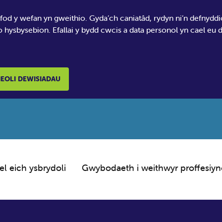
 fod y wefan yn gweithio. Gyda’ch caniatâd, rydyn ni’n defnydd
o hysbysebion. Efallai y bydd cwcis a data personol yn cael eu
EOLI DEWISIADAU
el eich ysbrydoli
Gwybodaeth i weithwyr proffesiyn