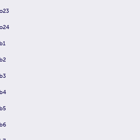
o23
o24
b1
b2
b3
b4
b5
b6