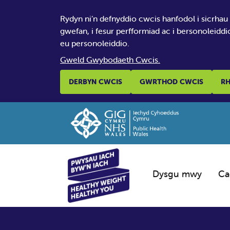
Rydyn ni’n defnyddio cwcis hanfodol i sicrhau
gwefan, i fesur perfformiad ac i bersonoleiddi
eu personoleiddio.
Gweld Gwybodaeth Cwcis.
DERBYN CWCIS
GWRTHOD CWCIS
RH
Dysgu mwy
Ca