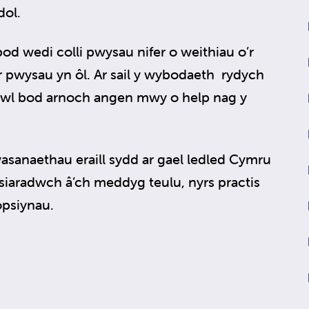
dol.
 wedi colli pwysau nifer o weithiau o’r
’r pwysau yn ôl. Ar sail y wybodaeth rydych
eddwl bod arnoch angen mwy o help nag y
asanaethau eraill sydd ar gael ledled Cymru
u siaradwch â’ch meddyg teulu, nyrs practis
opsiynau.