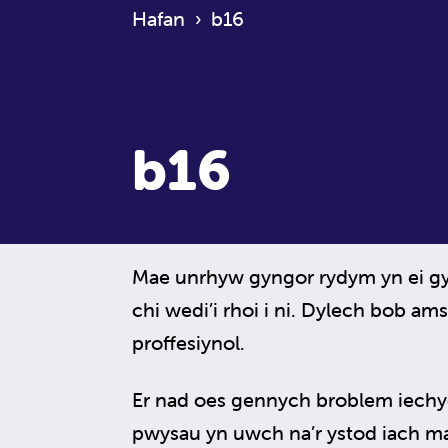
Hafan
›
b16
b16
Mae unrhyw gyngor rydym yn ei gyn
chi wedi’i rhoi i ni. Dylech bob a
proffesiynol.
Er nad oes gennych broblem iechyd
pwysau yn uwch na’r ystod iach m