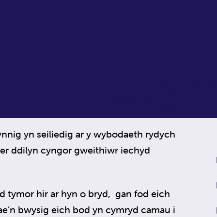
nig yn seiliedig ar y wybodaeth rydych
mser ddilyn cyngor gweithiwr iechyd
 tymor hir ar hyn o bryd, gan fod eich
ae’n bwysig eich bod yn cymryd camau i