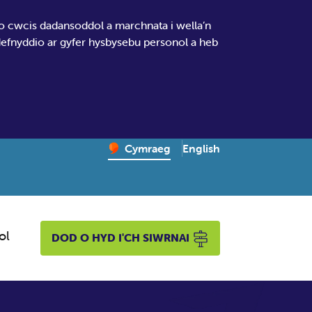
io cwcis dadansoddol a marchnata i wella’n
 defnyddio ar gyfer hysbysebu personol a heb
Change website language
English
– Newid yr iaith ir Gymr
Cymraeg
ol
DOD O HYD I'CH SIWRNAI