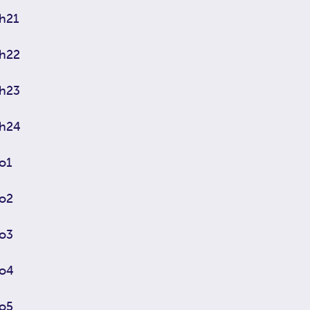
h21
h22
h23
h24
o1
o2
o3
o4
o5