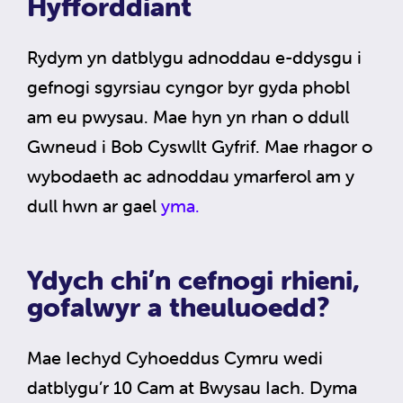
Hyfforddiant
Rydym yn datblygu adnoddau e-ddysgu i
gefnogi sgyrsiau cyngor byr gyda phobl
am eu pwysau. Mae hyn yn rhan o ddull
Gwneud i Bob Cyswllt Gyfrif. Mae rhagor o
wybodaeth ac adnoddau ymarferol am y
dull hwn ar gael
yma.
Ydych chi’n cefnogi rhieni,
gofalwyr a theuluoedd?
Mae Iechyd Cyhoeddus Cymru wedi
datblygu’r 10 Cam at Bwysau Iach. Dyma