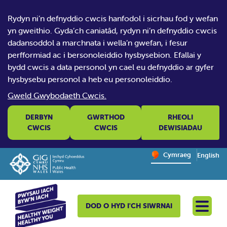
Rydyn ni’n defnyddio cwcis hanfodol i sicrhau fod y wefan
yn gweithio. Gyda’ch caniatâd, rydyn ni’n defnyddio cwcis
dadansoddol a marchnata i wella’n gwefan, i fesur
perfformiad ac i bersonoleiddio hysbysebion. Efallai y
bydd cwcis a data personol yn cael eu defnyddio ar gyfer
hysbysebu personol a heb eu personoleiddio.
Gweld Gwybodaeth Cwcis.
DERBYN
GWRTHOD
RHEOLI
CWCIS
CWCIS
DEWISIADAU
Change website la
Cymraeg
English
– Newid y
DOD O HYD I'CH SIWRNAI