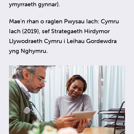
ymyrraeth gynnar).
Mae’n rhan o raglen Pwysau Iach: Cymru
Iach (2019), sef Strategaeth Hirdymor
Llywodraeth Cymru i Leihau Gordewdra
yng Nghymru.