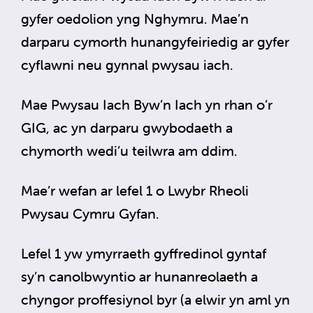
gyfer oedolion yng Nghymru. Mae’n
darparu cymorth hunangyfeiriedig ar gyfer
cyflawni neu gynnal pwysau iach.
Mae Pwysau Iach Byw’n Iach yn rhan o’r
GIG, ac yn darparu gwybodaeth a
chymorth wedi’u teilwra am ddim.
Mae’r wefan ar lefel 1 o Lwybr Rheoli
Pwysau Cymru Gyfan.
Lefel 1 yw ymyrraeth gyffredinol gyntaf
sy’n canolbwyntio ar hunanreolaeth a
chyngor proffesiynol byr (a elwir yn aml yn