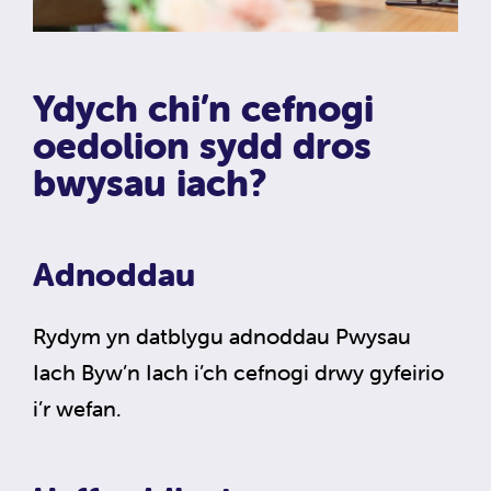
Ydych chi’n cefnogi
oedolion sydd dros
bwysau iach?
Adnoddau
Rydym yn datblygu adnoddau Pwysau
Iach Byw’n Iach i’ch cefnogi drwy gyfeirio
i’r wefan.