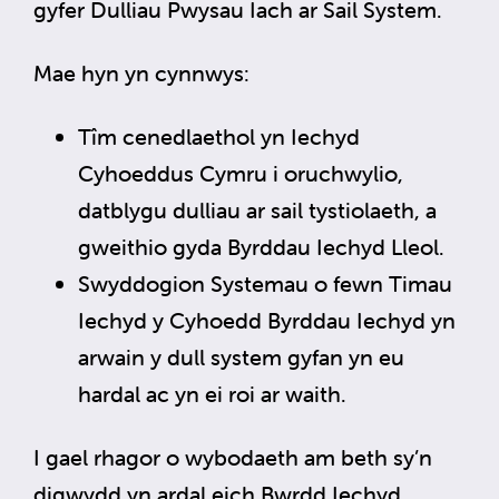
gyfer Dulliau Pwysau Iach ar Sail System.
Mae hyn yn cynnwys:
Tîm cenedlaethol yn Iechyd
Cyhoeddus Cymru i oruchwylio,
datblygu dulliau ar sail tystiolaeth, a
gweithio gyda Byrddau Iechyd Lleol.
Swyddogion Systemau o fewn Timau
Iechyd y Cyhoedd Byrddau Iechyd yn
arwain y dull system gyfan yn eu
hardal ac yn ei roi ar waith.
I gael rhagor o wybodaeth am beth sy’n
digwydd yn ardal eich Bwrdd Iechyd,