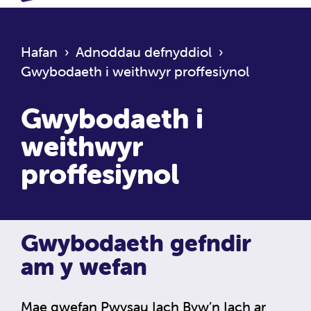
Hafan
›
Adnoddau defnyddiol
›
Gwybodaeth i weithwyr proffesiynol
Gwybodaeth i
weithwyr
proffesiynol
Gwybodaeth gefndir
am y wefan
Mae gwefan Pwysau Iach Byw’n Iach ar