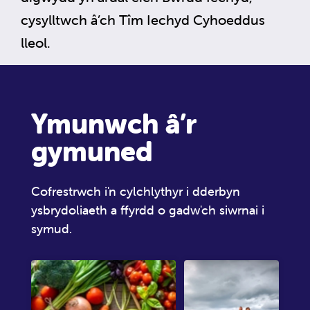
cysylltwch â’ch Tîm Iechyd Cyhoeddus
lleol.
Ymunwch â’r
gymuned
Cofrestrwch i'n cylchlythyr i dderbyn
ysbrydoliaeth a ffyrdd o gadw'ch siwrnai i
symud.