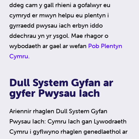
ddeg cam y gall rhieni a gofalwyr eu
cymryd er mwyn helpu eu plentyn i
gyrraedd pwysau iach erbyn iddo
ddechrau yn yr ysgol. Mae rhagor o
wybodaeth ar gael ar wefan
Pob Plentyn
Cymru.
Dull System Gyfan ar
gyfer Pwysau Iach
Ariennir rhaglen Dull System Gyfan
Pwysau Iach: Cymru Iach gan Lywodraeth
Cymru i gyflwyno rhaglen genedlaethol ar