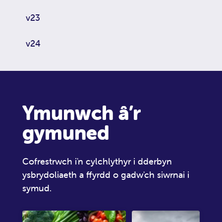
v23
v24
Ymunwch â’r
gymuned
Cofrestrwch i'n cylchlythyr i dderbyn
ysbrydoliaeth a ffyrdd o gadw'ch siwrnai i
symud.