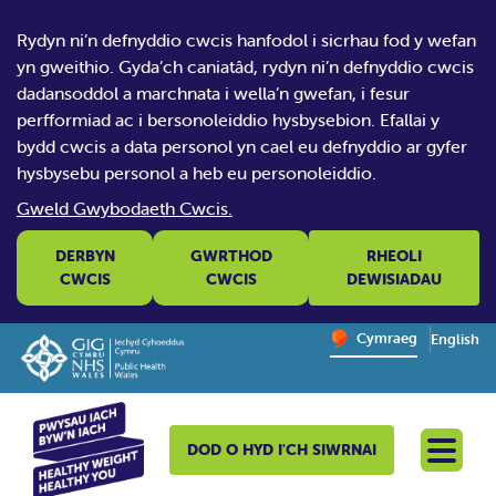
Rydyn ni’n defnyddio cwcis hanfodol i sicrhau fod y wefan
yn gweithio. Gyda’ch caniatâd, rydyn ni’n defnyddio cwcis
dadansoddol a marchnata i wella’n gwefan, i fesur
perfformiad ac i bersonoleiddio hysbysebion. Efallai y
bydd cwcis a data personol yn cael eu defnyddio ar gyfer
hysbysebu personol a heb eu personoleiddio.
Gweld Gwybodaeth Cwcis.
DERBYN
GWRTHOD
RHEOLI
CWCIS
CWCIS
DEWISIADAU
Change website la
Cymraeg
English
– Newid y
DOD O HYD I'CH SIWRNAI