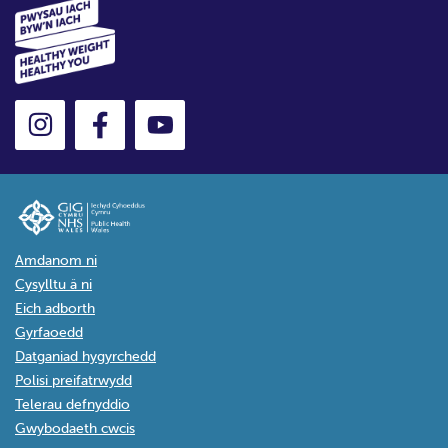
Amdanom ni
Cysylltu â ni
Eich adborth
Gyrfaoedd
Datganiad hygyrchedd
Polisi preifatrwydd
Telerau defnyddio
Gwybodaeth cwcis