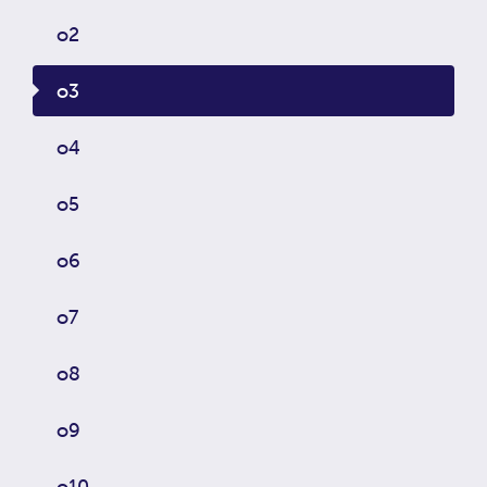
o2
o3
o4
o5
o6
o7
o8
o9
o10