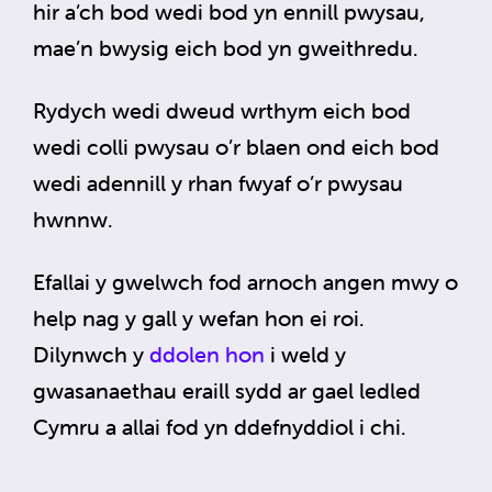
hir a’ch bod wedi bod yn ennill pwysau,
mae’n bwysig eich bod yn gweithredu.
Rydych wedi dweud wrthym eich bod
wedi colli pwysau o’r blaen ond eich bod
wedi adennill y rhan fwyaf o’r pwysau
hwnnw.
Efallai y gwelwch fod arnoch angen mwy o
help nag y gall y wefan hon ei roi.
Dilynwch y
ddolen hon
i weld y
gwasanaethau eraill sydd ar gael ledled
Cymru a allai fod yn ddefnyddiol i chi.