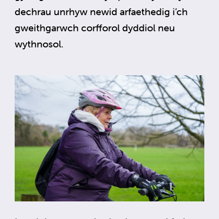
dechrau unrhyw newid arfaethedig i’ch
gweithgarwch corfforol dyddiol neu
wythnosol.