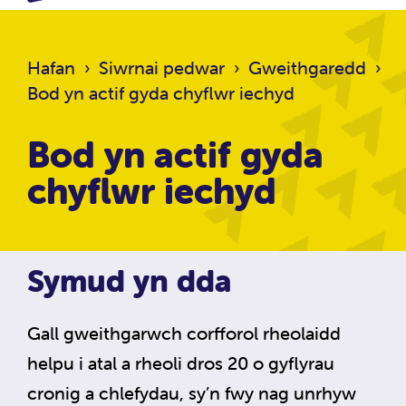
Hafan
›
Siwrnai pedwar
›
Gweithgaredd
›
Bod yn actif gyda chyflwr iechyd
Bod yn actif gyda
chyflwr iechyd
Symud yn dda
Gall gweithgarwch corfforol rheolaidd
helpu i atal a rheoli dros 20 o gyflyrau
cronig a chlefydau, sy’n fwy nag unrhyw