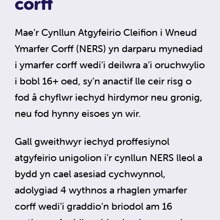
corff
Mae’r Cynllun Atgyfeirio Cleifion i Wneud
Ymarfer Corff (NERS) yn darparu mynediad
i ymarfer corff wedi’i deilwra a’i oruchwylio
i bobl 16+ oed, sy’n anactif lle ceir risg o
fod â chyflwr iechyd hirdymor neu gronig,
neu fod hynny eisoes yn wir.
Gall gweithwyr iechyd proffesiynol
atgyfeirio unigolion i’r cynllun NERS lleol a
bydd yn cael asesiad cychwynnol,
adolygiad 4 wythnos a rhaglen ymarfer
corff wedi’i graddio’n briodol am 16