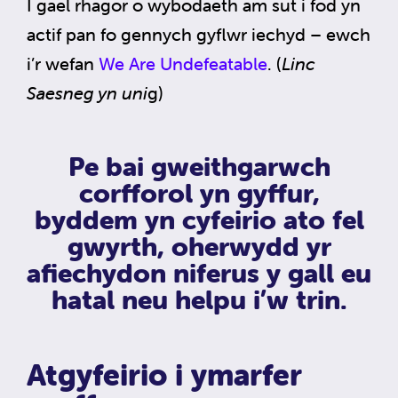
I gael rhagor o wybodaeth am sut i fod yn
actif pan fo gennych gyflwr iechyd – ewch
i’r wefan
We Are Undefeatable
. (
Linc
Saesneg yn uni
g)
Pe bai gweithgarwch
corfforol yn gyffur,
byddem yn cyfeirio ato fel
gwyrth, oherwydd yr
afiechydon niferus y gall eu
hatal neu helpu i’w trin.
Atgyfeirio i ymarfer