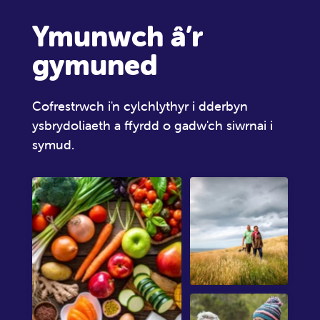
Ymunwch â’r
gymuned
Cofrestrwch i'n cylchlythyr i dderbyn
ysbrydoliaeth a ffyrdd o gadw'ch siwrnai i
symud.