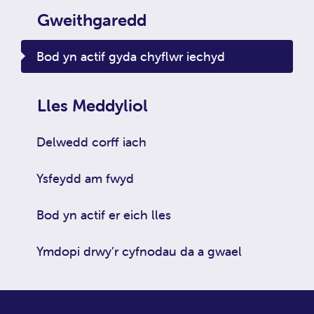
Gweithgaredd
Bod yn actif gyda chyflwr iechyd
Lles Meddyliol
Delwedd corff iach
Ysfeydd am fwyd
Bod yn actif er eich lles
Ymdopi drwy’r cyfnodau da a gwael