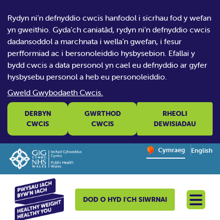
Rydyn ni’n defnyddio cwcis hanfodol i sicrhau fod y wefan
yn gweithio. Gyda’ch caniatâd, rydyn ni’n defnyddio cwcis
dadansoddol a marchnata i wella’n gwefan, i fesur
perfformiad ac i bersonoleiddio hysbysebion. Efallai y
bydd cwcis a data personol yn cael eu defnyddio ar gyfer
hysbysebu personol a heb eu personoleiddio.
Gweld Gwybodaeth Cwcis.
DERBYN
GWRTHOD
RHEOLI
CWCIS
CWCIS
DEWISIADAU
Change website la
Cymraeg
English
– Newid y
DOD O HYD I'CH SIWRNAI