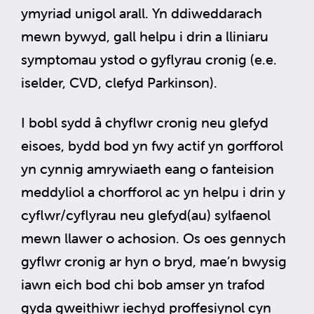
ymyriad unigol arall. Yn ddiweddarach
mewn bywyd, gall helpu i drin a lliniaru
symptomau ystod o gyflyrau cronig (e.e.
iselder, CVD, clefyd Parkinson).
I bobl sydd â chyflwr cronig neu glefyd
eisoes, bydd bod yn fwy actif yn gorfforol
yn cynnig amrywiaeth eang o fanteision
meddyliol a chorfforol ac yn helpu i drin y
cyflwr/cyflyrau neu glefyd(au) sylfaenol
mewn llawer o achosion. Os oes gennych
gyflwr cronig ar hyn o bryd, mae’n bwysig
iawn eich bod chi bob amser yn trafod
gyda gweithiwr iechyd proffesiynol cyn