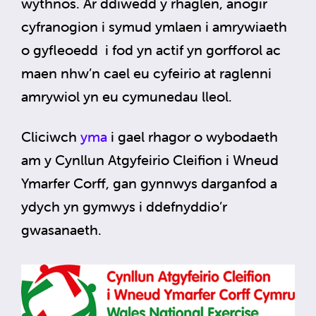
wythnos. Ar ddiwedd y rhaglen, anogir
cyfranogion i symud ymlaen i amrywiaeth
o gyfleoedd i fod yn actif yn gorfforol ac
maen nhw’n cael eu cyfeirio at raglenni
amrywiol yn eu cymunedau lleol.
Cliciwch
yma
i gael rhagor o wybodaeth
am y Cynllun Atgyfeirio Cleifion i Wneud
Ymarfer Corff, gan gynnwys darganfod a
ydych yn gymwys i ddefnyddio’r
gwasanaeth.