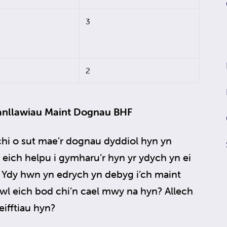
3
2
anllawiau Maint Dognau BHF
 chi o sut mae’r dognau dyddiol hyn yn
eich helpu i gymharu’r hyn yr ydych yn ei
yn. Ydy hwn yn edrych yn debyg i’ch maint
l eich bod chi’n cael mwy na hyn? Allech
eifftiau hyn?