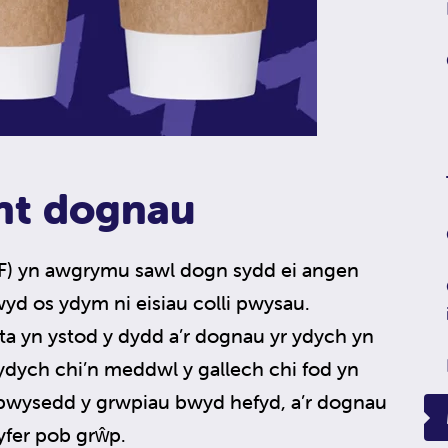
nt dognau
HF) yn awgrymu sawl dogn sydd ei angen
yd os ydym ni eisiau colli pwysau.
yta yn ystod y dydd a’r dognau yr ydych yn
ydych chi’n meddwl y gallech chi fod yn
bwysedd y grwpiau bwyd hefyd, a’r dognau
yfer pob grŵp.