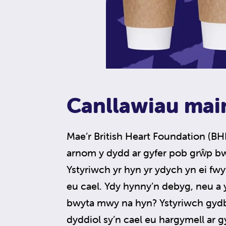
Canllawiau mai
Mae’r British Heart Foundation (B
arnom y dydd ar gyfer pob grŵp bw
Ystyriwch yr hyn yr ydych yn ei fw
eu cael. Ydy hynny’n debyg, neu a 
bwyta mwy na hyn? Ystyriwch gyd
dyddiol sy’n cael eu hargymell ar g