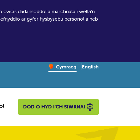
io cwcis dadansoddol a marchnata i wella’n
 defnyddio ar gyfer hysbysebu personol a heb
Change website language
English
– Newid yr iaith ir Gymr
Cymraeg
ol
DOD O HYD I'CH SIWRNAI