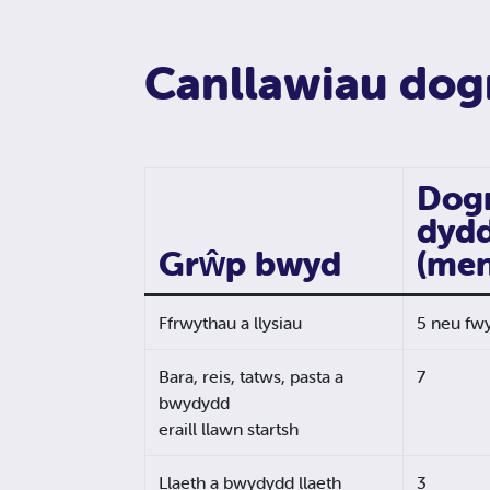
Canllawiau dog
Dog
dydd
Grŵp bwyd
(me
Ffrwythau a llysiau
5 neu fw
Bara, reis, tatws, pasta a
7
bwydydd
eraill llawn startsh
Llaeth a bwydydd llaeth
3