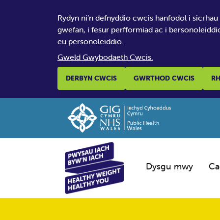
Rydyn ni’n defnyddio cwcis hanfodol i sicrhau
gwefan, i fesur perfformiad ac i bersonoleiddi
eu personoleiddio.
Gweld Gwybodaeth Cwcis.
DERBYN CWCIS
GWRTHOD CWCIS
RH
Dysgu mwy
Ca