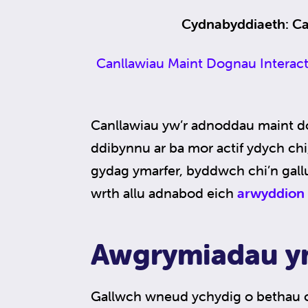
Cydnabyddiaeth: Ca
Canllawiau Maint Dognau Interacti
Canllawiau yw’r adnoddau maint d
ddibynnu ar ba mor actif ydych chi
gydag ymarfer, byddwch chi’n gallu 
wrth allu adnabod eich
arwyddion
Awgrymiadau y
Gallwch wneud ychydig o bethau cy