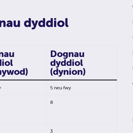
nau dyddiol
nau
Dognau
iol
dyddiol
nywod)
(dynion)
y
5 neu fwy
8
3