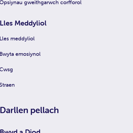
Opsiynau gweithgarwch corfforol
Lles Meddyliol
Lles meddyliol
Bwyta emosiynol
Cwsg
Straen
Darllen pellach
Bwyd a Diod