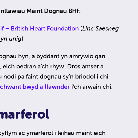
nllawiau Maint Dognau BHF.
f – British Heart Foundation
(
Linc Saesneg
yn unig
)
ognau hyn, a byddant yn amrywio gan
, eich oedran a’ch rhyw. Dros amser a
nodi pa faint dognau sy’n briodol i chi
 chwant bwyd a llawnder
i’ch arwain chi.
marferol
flym ac ymarferol i leihau maint eich