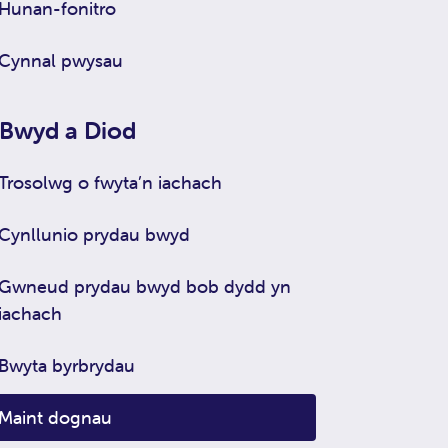
Hunan-fonitro
Cynnal pwysau
Bwyd a Diod
Trosolwg o fwyta’n iachach
Cynllunio prydau bwyd
Gwneud prydau bwyd bob dydd yn
iachach
Bwyta byrbrydau
Maint dognau