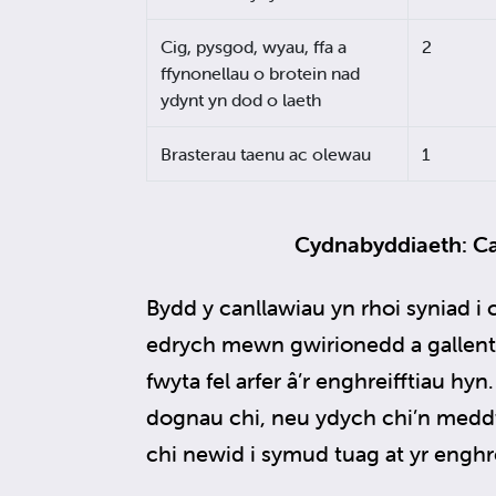
Cig, pysgod, wyau, ffa a
2
ffynonellau o brotein nad
ydynt yn dod o laeth
Brasterau taenu ac olewau
1
Cydnabyddiaeth: C
Bydd y canllawiau yn rhoi syniad i
edrych mewn gwirionedd a gallent 
fwyta fel arfer â’r enghreifftiau h
dognau chi, neu ydych chi’n meddw
chi newid i symud tuag at yr enghr