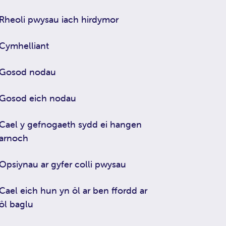
Rheoli pwysau iach hirdymor
Cymhelliant
Gosod nodau
Gosod eich nodau
Cael y gefnogaeth sydd ei hangen
arnoch
Opsiynau ar gyfer colli pwysau
Cael eich hun yn ôl ar ben ffordd ar
ôl baglu