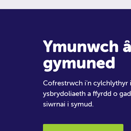
Ymunwch â
gymuned
Cofrestrwch i'n cylchlythyr
ysbrydoliaeth a ffyrdd o ga
siwrnai i symud.