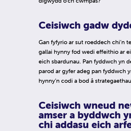
digwydd o’ch cwmpas?
Ceisiwch gadw dyd
Gan fyfyrio ar sut roeddech chi’n t
gallai hynny fod wedi effeithio ar 
eich sbardunau. Pan fyddwch yn de
parod ar gyfer adeg pan fyddwch y
hynny’n codi a bod â strategaethau 
Ceisiwch wneud ne
amser a byddwch yn
chi addasu eich arf