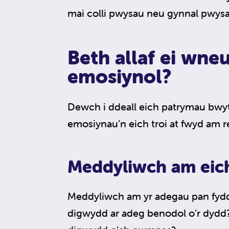
mai colli pwysau neu gynnal pwysa
Beth allaf ei wne
emosiynol?
Dewch i ddeall eich patrymau bwyt
emosiynau’n eich troi at fwyd am 
Meddyliwch am eic
Meddyliwch am yr adegau pan fyddw
digwydd ar adeg benodol o’r dydd?