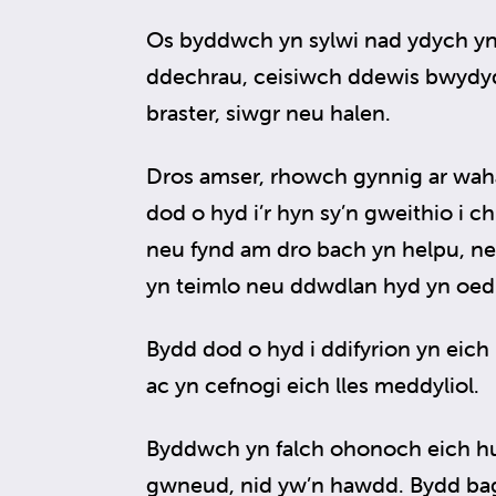
Os byddwch yn sylwi nad ydych yn ga
ddechrau, ceisiwch ddewis bwydyd
braster, siwgr neu halen.
Dros amser, rhowch gynnig ar wah
dod o hyd i’r hyn sy’n gweithio i ch
neu fynd am dro bach yn helpu, neu 
yn teimlo neu ddwdlan hyd yn oed
Bydd dod o hyd i ddifyrion yn eic
ac yn cefnogi eich lles meddyliol.
Byddwch yn falch ohonoch eich h
gwneud, nid yw’n hawdd. Bydd bag