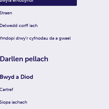
Bwyta emosiynol
Straen
Delwedd corff iach
Ymdopi drwy’r cyfnodau da a gwael
Darllen pellach
Bwyd a Diod
Cartref
Siopa iachach