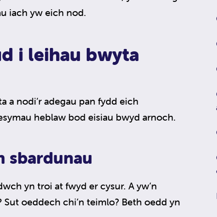
u iach yw eich nod.
ud i leihau bwyta
a a nodi’r adegau pan fydd eich
resymau heblaw bod eisiau bwyd arnoch.
h sbardunau
ch yn troi at fwyd er cysur. A yw’n
 Sut oeddech chi’n teimlo? Beth oedd yn