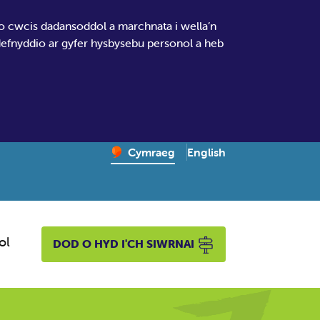
io cwcis dadansoddol a marchnata i wella’n
 defnyddio ar gyfer hysbysebu personol a heb
Change website language
English
– Newid yr iaith ir Gymr
Cymraeg
ol
DOD O HYD I'CH SIWRNAI