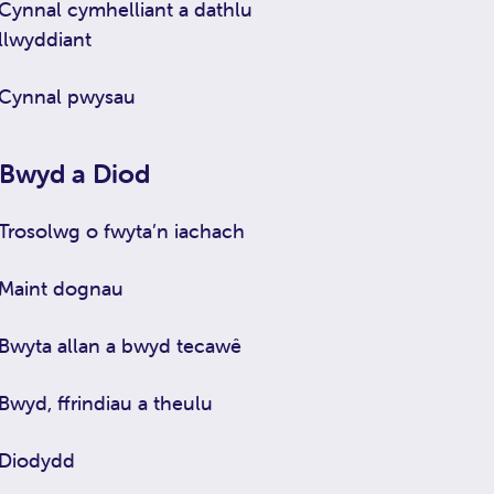
Cynnal cymhelliant a dathlu
llwyddiant
Cynnal pwysau
Bwyd a Diod
Trosolwg o fwyta’n iachach
Maint dognau
Bwyta allan a bwyd tecawê
Bwyd, ffrindiau a theulu
Diodydd