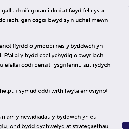
llu rhoi’r gorau i droi at fwyd fel cysur i
d iach, gan osgoi bwyd sy’n uchel mewn
anol ffyrdd o ymdopi nes y byddwch yn
i. Efallai y bydd cael ychydig o awyr iach
efallai codi pensil i ysgrifennu sut rydych
.
h helpu i symud oddi wrth fwyta emosiynol
un am y newidiadau y byddwch yn eu
lu, ond bydd dychwelyd at strategaethau