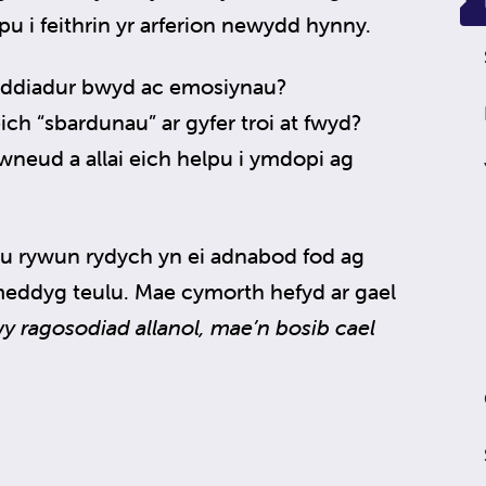
elpu i feithrin yr arferion newydd hynny.
yddiadur bwyd ac emosiynau?
ch “sbardunau” ar gyfer troi at fwyd?
neud a allai eich helpu i ymdopi ag
eu rywun rydych yn ei adnabod fod ag
meddyg teulu. Mae cymorth hefyd ar gael
 ragosodiad allanol, mae’n bosib cael