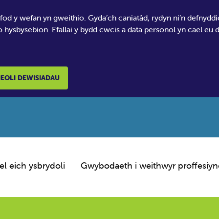
 fod y wefan yn gweithio. Gyda’ch caniatâd, rydyn ni’n defnydd
o hysbysebion. Efallai y bydd cwcis a data personol yn cael eu
EOLI DEWISIADAU
el eich ysbrydoli
Gwybodaeth i weithwyr proffesiyn