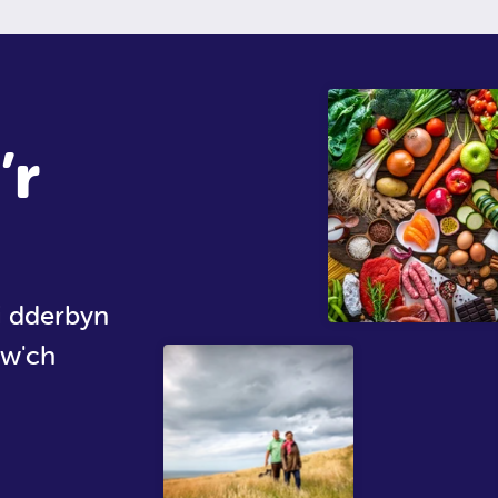
’r
 i dderbyn
dw'ch