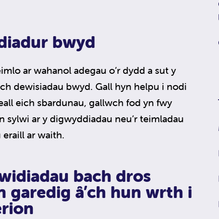
diadur bwyd
eimlo ar wahanol adegau o’r dydd a sut y
eich dewisiadau bwyd. Gall hyn helpu i nodi
all eich sbardunau, gallwch fod yn fwy
n sylwi ar y digwyddiadau neu’r teimladau
eraill ar waith.
widiadau bach dros
 garedig â’ch hun wrth i
erion