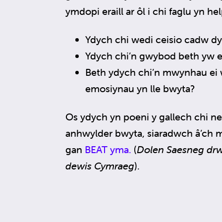
ymdopi eraill ar ôl i chi faglu yn h
Ydych chi wedi ceisio cadw d
Ydych chi’n gwybod beth yw ei
Beth ydych chi’n mwynhau ei w
emosiynau yn lle bwyta?
Os ydych yn poeni y gallech chi n
anhwylder bwyta, siaradwch â’ch 
gan
BEAT yma.
(
Dolen Saesneg drwy
dewis Cymraeg
).