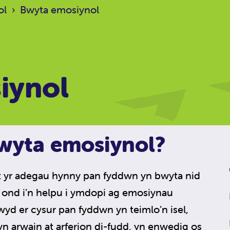
ol
›
Bwyta emosiynol
iynol
bwyta emosiynol?
t yr adegau hynny pan fyddwn yn bwyta nid
ond i’n helpu i ymdopi ag emosiynau
fwyd er cysur pan fyddwn yn teimlo’n isel,
yn arwain at arferion di-fudd, yn enwedig os