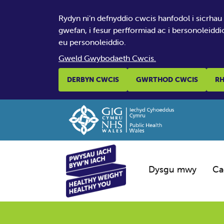
Rydyn ni’n defnyddio cwcis hanfodol i sicrhau
gwefan, i fesur perfformiad ac i bersonoleiddi
eu personoleiddio.
Gweld Gwybodaeth Cwcis.
DERBYN CWCIS
GWRTHOD CWCIS
RH
Dysgu mwy
Ca