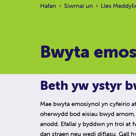
Hafan
›
Siwrnai un
›
Lles Meddyli
Bwyta emos
Beth yw ystyr 
Mae bwyta emosiynol yn cyfeirio a
oherwydd bod eisiau bwyd arnom, 
anodd. Efallai y byddwn yn troi at 
dan straen neu wedi diflasu. Gall h