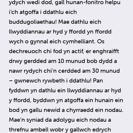
ydych wedi dod, gall hunan-fonitro helpu
i’ch atgoffa i ddathlu eich
buddugoliaethau! Mae dathlu eich
llwyddiannau ar hyd y ffordd yn ffordd
wych o gynnal eich cymhelliant. Os
dechreuoch chi fod yn actif, er enghraifft
drwy gerdded am 10 munud bob dydd a
nawr rydych chi’n cerdded am 30 munud
– gwnewch rywbeth i ddathlu! Pan
fyddwn yn dathlu ein llwyddiannau ar hyd
y ffordd, byddwn yn atgoffa ein hunain ein
bod yn gallu newid a chyrraedd ein nodau.
Mae’n syniad da adolygu eich nodau a
threfnu ambell wobr y gallwch edrych