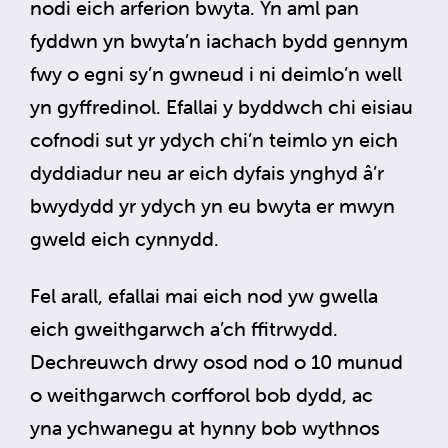
nodi eich arferion bwyta. Yn aml pan
fyddwn yn bwyta’n iachach bydd gennym
fwy o egni sy’n gwneud i ni deimlo’n well
yn gyffredinol. Efallai y byddwch chi eisiau
cofnodi sut yr ydych chi’n teimlo yn eich
dyddiadur neu ar eich dyfais ynghyd â’r
bwydydd yr ydych yn eu bwyta er mwyn
gweld eich cynnydd.
Fel arall, efallai mai eich nod yw gwella
eich gweithgarwch a’ch ffitrwydd.
Dechreuwch drwy osod nod o 10 munud
o weithgarwch corfforol bob dydd, ac
yna ychwanegu at hynny bob wythnos