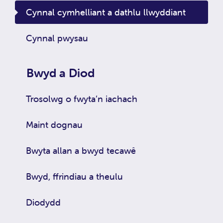
Cynnal cymhelliant a dathlu llwyddiant
Cynnal pwysau
Bwyd a Diod
Trosolwg o fwyta’n iachach
Maint dognau
Bwyta allan a bwyd tecawê
Bwyd, ffrindiau a theulu
Diodydd