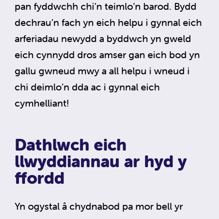
pan fyddwchh chi’n teimlo’n barod. Bydd
dechrau’n fach yn eich helpu i gynnal eich
arferiadau newydd a byddwch yn gweld
eich cynnydd dros amser gan eich bod yn
gallu gwneud mwy a all helpu i wneud i
chi deimlo’n dda ac i gynnal eich
cymhelliant!
Dathlwch eich
llwyddiannau ar hyd y
ffordd
Yn ogystal â chydnabod pa mor bell yr