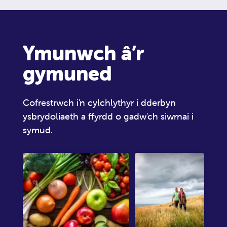
Ymunwch â’r
gymuned
Cofrestrwch i'n cylchlythyr i dderbyn
ysbrydoliaeth a ffyrdd o gadw'ch siwrnai i
symud.