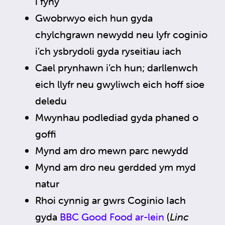
i fyny
Gwobrwyo eich hun gyda
chylchgrawn newydd neu lyfr coginio
i’ch ysbrydoli gyda ryseitiau iach
Cael prynhawn i’ch hun; darllenwch
eich llyfr neu gwyliwch eich hoff sioe
deledu
Mwynhau podlediad gyda phaned o
goffi
Mynd am dro mewn parc newydd
Mynd am dro neu gerdded ym myd
natur
Rhoi cynnig ar gwrs Coginio Iach
gyda
BBC Good Food ar-lein
(
Linc