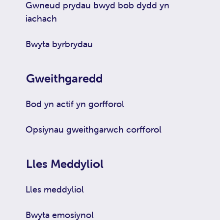
Gwneud prydau bwyd bob dydd yn
iachach
Bwyta byrbrydau
Gweithgaredd
Bod yn actif yn gorfforol
Opsiynau gweithgarwch corfforol
Lles Meddyliol
Lles meddyliol
Bwyta emosiynol