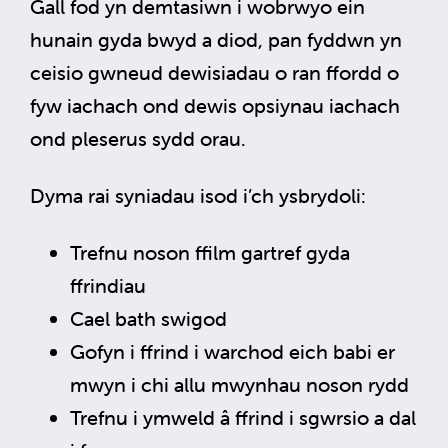
Gall fod yn demtasiwn i wobrwyo ein
hunain gyda bwyd a diod, pan fyddwn yn
ceisio gwneud dewisiadau o ran ffordd o
fyw iachach ond dewis opsiynau iachach
ond pleserus sydd orau.
Dyma rai syniadau isod i’ch ysbrydoli:
Trefnu noson ffilm gartref gyda
ffrindiau
Cael bath swigod
Gofyn i ffrind i warchod eich babi er
mwyn i chi allu mwynhau noson rydd
Trefnu i ymweld â ffrind i sgwrsio a dal