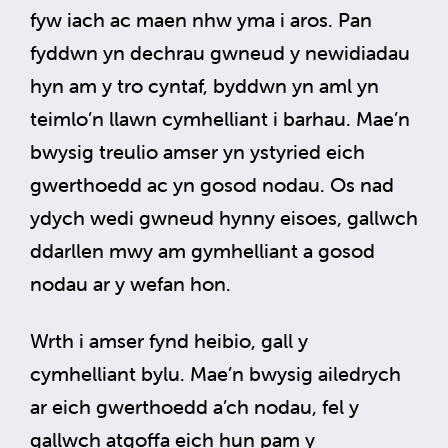
fyw iach ac maen nhw yma i aros. Pan
fyddwn yn dechrau gwneud y newidiadau
hyn am y tro cyntaf, byddwn yn aml yn
teimlo’n llawn cymhelliant i barhau. Mae’n
bwysig treulio amser yn ystyried eich
gwerthoedd ac yn gosod nodau. Os nad
ydych wedi gwneud hynny eisoes, gallwch
ddarllen mwy am gymhelliant a gosod
nodau ar y wefan hon.
Wrth i amser fynd heibio, gall y
cymhelliant bylu. Mae’n bwysig ailedrych
ar eich gwerthoedd a’ch nodau, fel y
gallwch atgoffa eich hun pam y