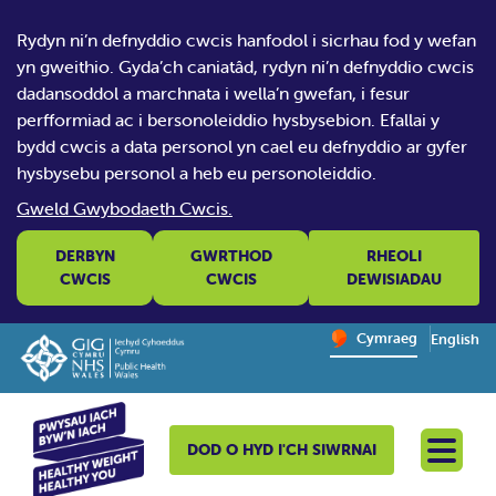
Rydyn ni’n defnyddio cwcis hanfodol i sicrhau fod y wefan
yn gweithio. Gyda’ch caniatâd, rydyn ni’n defnyddio cwcis
dadansoddol a marchnata i wella’n gwefan, i fesur
perfformiad ac i bersonoleiddio hysbysebion. Efallai y
bydd cwcis a data personol yn cael eu defnyddio ar gyfer
hysbysebu personol a heb eu personoleiddio.
Gweld Gwybodaeth Cwcis.
DERBYN
GWRTHOD
RHEOLI
CWCIS
CWCIS
DEWISIADAU
Change website la
Cymraeg
English
– Newid y
DOD O HYD I'CH SIWRNAI