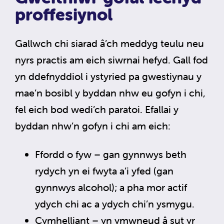
proffesiynol
Gallwch chi siarad â’ch meddyg teulu neu
nyrs practis am eich siwrnai hefyd. Gall fod
yn ddefnyddiol i ystyried pa gwestiynau y
mae’n bosibl y byddan nhw eu gofyn i chi,
fel eich bod wedi’ch paratoi. Efallai y
byddan nhw’n gofyn i chi am eich:
Ffordd o fyw – gan gynnwys beth
rydych yn ei fwyta a’i yfed (gan
gynnwys alcohol); a pha mor actif
ydych chi ac a ydych chi’n ysmygu.
Cymhelliant – yn ymwneud â sut yr