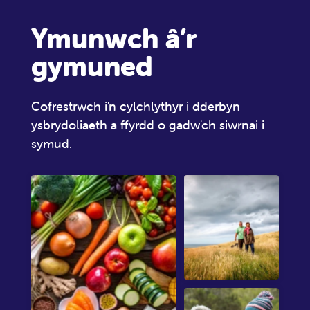
Ymunwch â’r
gymuned
Cofrestrwch i'n cylchlythyr i dderbyn
ysbrydoliaeth a ffyrdd o gadw'ch siwrnai i
symud.