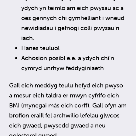
ydych yn teimlo am eich pwysau ac a
oes gennych chi gymhelliant i wneud
newidiadau i gefnogi colli pwysau’n
iach.
Hanes teuluol
Achosion posibl e.e. a ydych chi’n
cymryd unrhyw feddyginiaeth
Gall eich meddyg teulu hefyd eich pwyso
a mesur eich taldra er mwyn cyfrifo eich
BMI (mynegai màs eich corff). Gall ofyn am
brofion eraill fel archwilio lefelau glwcos
eich gwaed, pwysedd gwaed a neu
golesterol gwaed.