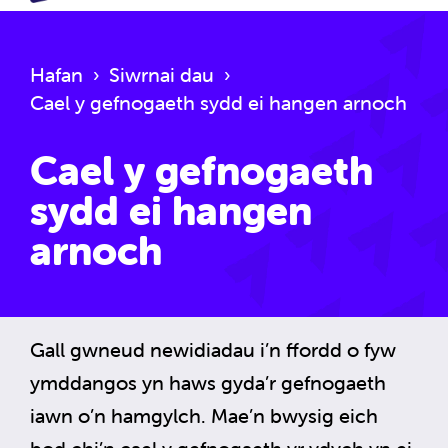
Hafan
›
Siwrnai dau
›
Cael y gefnogaeth sydd ei hangen arnoch
Cael y gefnogaeth
sydd ei hangen
arnoch
Gall gwneud newidiadau i’n ffordd o fyw
ymddangos yn haws gyda’r gefnogaeth
iawn o’n hamgylch. Mae’n bwysig eich