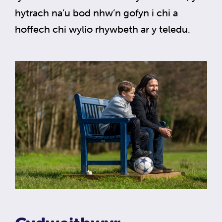
hytrach na’u bod nhw’n gofyn i chi a
hoffech chi wylio rhywbeth ar y teledu.