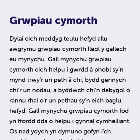
Grwpiau cymorth
Dylai eich meddyg teulu hefyd allu
awgrymu grwpiau cymorth lleol y gallech
eu mynychu. Gall mynychu grwpiau
cymorth eich helpu i gwrdd â phobl sy’n
mynd trwy’r un peth â chi, bydd gennych
chi’r un nodau, a byddwch chi’n debygol o
rannu rhai o’r un pethau sy’n eich baglu
hefyd. Gall mynychu grwpiau cymorth fod
yn ffordd dda o helpu i gynnal cymhelliant.
Os nad ydych yn dymuno gofyn i’ch