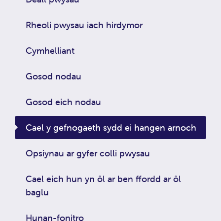
Rheoli pwysau iach hirdymor
Cymhelliant
Gosod nodau
Gosod eich nodau
Cael y gefnogaeth sydd ei hangen arnoch
Opsiynau ar gyfer colli pwysau
Cael eich hun yn ôl ar ben ffordd ar ôl
baglu
Hunan-fonitro