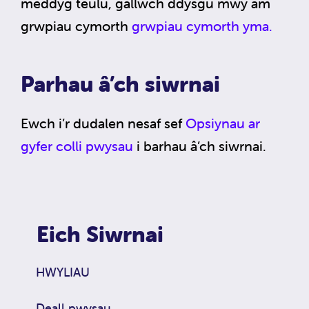
meddyg teulu, gallwch ddysgu mwy am
grwpiau cymorth
grwpiau cymorth yma.
Parhau â’ch siwrnai
Ewch i’r dudalen nesaf sef
Opsiynau ar
gyfer colli pwysau
i barhau â’ch siwrnai.
Eich Siwrnai
HWYLIAU
Deall pwysau