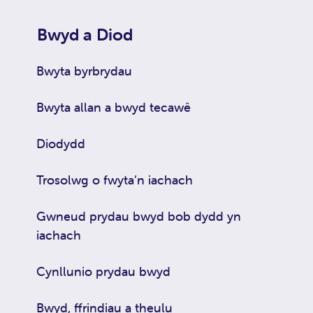
Bwyd a Diod
Bwyta byrbrydau
Bwyta allan a bwyd tecawê
Diodydd
Trosolwg o fwyta’n iachach
Gwneud prydau bwyd bob dydd yn
iachach
Cynllunio prydau bwyd
Bwyd, ffrindiau a theulu