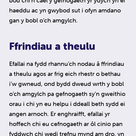
bod chi’n cael y gefnogaeth yr ydych yn ei
haeddu ac yn gwybod sut i ofyn amdano
gan y bobl o’ch amgylch.
Ffrindiau a theulu
Efallai na fydd rhannu’ch nodau â ffrindiau
a theulu agos ar frig eich rhestr o bethau
i’w gwneud, ond bydd dweud wrth y bobl
o’ch amgylch pa gefnogaeth sy’n gweithio
orau i chi yn eu helpu i ddeall beth sydd ei
angen arnoch. Er enghraifft, efallai yr
hoffech chi eu cefnogaeth ar ôl cinio pan
fyddwch chi wedi trefnu mynd am dro, yn