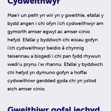
Cydweithwyr
Mae’r un peth yn wir yn y gweithle, efallai y
bydd angen i chi ofyn i’ch cydweithwyr am
gymorth amser egwyl ac amser cinio
hefyd. Efallai y byddwch chi eisiau gofyn
i’ch cydweithwyr beidio â chynnig
teisennau a bisgedi i chi pan fydd rhywun
wedi’u prynu i’w rhannu. Efallai y byddwch
chi hefyd yn dymuno gofyn a hoffai
cydweithiwr gerdded gyda chi yn ystod
eich amser cinio.
Gweithiwr gofal iechyd