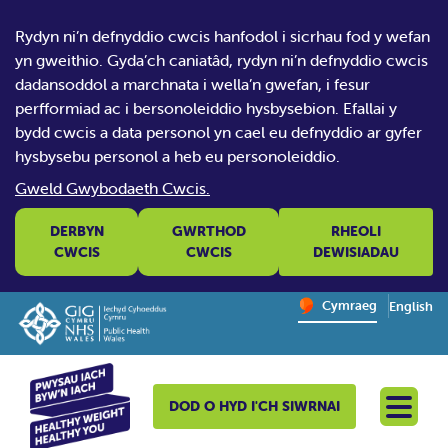
Rydyn ni’n defnyddio cwcis hanfodol i sicrhau fod y wefan
yn gweithio. Gyda’ch caniatâd, rydyn ni’n defnyddio cwcis
dadansoddol a marchnata i wella’n gwefan, i fesur
perfformiad ac i bersonoleiddio hysbysebion. Efallai y
bydd cwcis a data personol yn cael eu defnyddio ar gyfer
hysbysebu personol a heb eu personoleiddio.
Gweld Gwybodaeth Cwcis.
DERBYN
GWRTHOD
RHEOLI
CWCIS
CWCIS
DEWISIADAU
Change website la
Cymraeg
English
– Newid y
DOD O HYD I'CH SIWRNAI