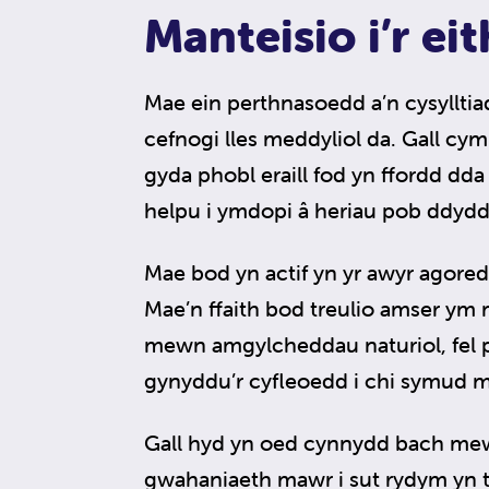
Manteisio i’r eit
Mae ein perthnasoedd a’n cysylltia
cefnogi lles meddyliol da. Gall c
gyda phobl eraill fod yn ffordd dda 
helpu i ymdopi â heriau pob ddydd
Mae bod yn actif yn yr awyr agore
Mae’n ffaith bod treulio amser ym 
mewn amgylcheddau naturiol, fel pa
gynyddu’r cyfleoedd i chi symud 
Gall hyd yn oed cynnydd bach mew
gwahaniaeth mawr i sut rydym yn 