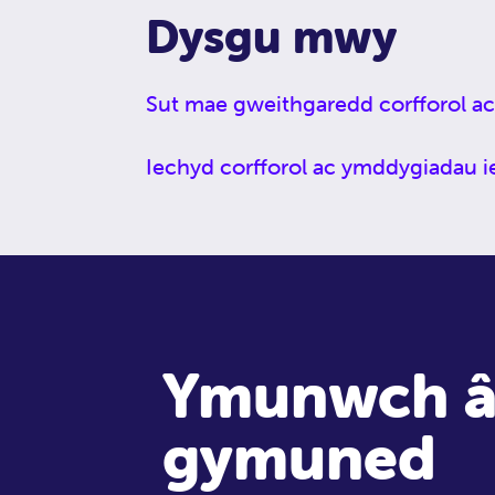
Dysgu mwy
Sut mae gweithgaredd corfforol ac
Iechyd corfforol ac ymddygiadau 
Ymunwch â
gymuned