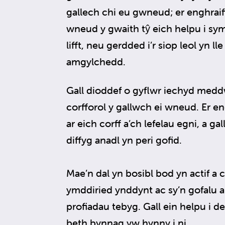
gallech chi eu gwneud; er enghraiff
wneud y gwaith tŷ eich helpu i sym
lifft, neu gerdded i’r siop leol yn ll
amgylchedd.
Gall dioddef o gyflwr iechyd medd
corfforol y gallwch ei wneud. Er en
ar eich corff a’ch lefelau egni, a g
diffyg anadl yn peri gofid.
Mae’n dal yn bosibl bod yn actif a
ymddiried ynddynt ac sy’n gofalu 
profiadau tebyg. Gall ein helpu i 
beth bynnag yw hynny i ni.