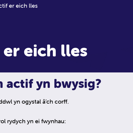
tif er eich lles
 er eich lles
 actif yn bwysig?
dwl yn ogystal â’ch corff.
ol rydych yn ei fwynhau: