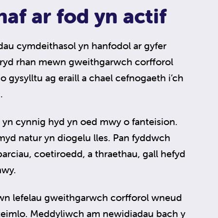
haf ar fod yn actif
dau cymdeithasol yn hanfodol ar gyfer
ymryd rhan mewn gweithgarwch corfforol
o gysylltu ag eraill a chael cefnogaeth i’ch
.
d yn cynnig hyd yn oed mwy o fanteision.
myd natur yn diogelu lles. Pan fyddwch
rciau, coetiroedd, a thraethau, gall hefyd
mwy.
n lefelau gweithgarwch corfforol wneud
teimlo. Meddyliwch am newidiadau bach y