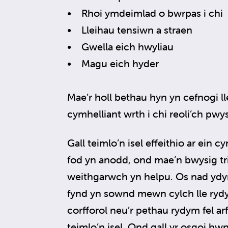
• Rhoi ymdeimlad o bwrpas i chi
• Lleihau tensiwn a straen
• Gwella eich hwyliau
• Magu eich hyder
Mae’r holl bethau hyn yn cefnogi ll
cymhelliant wrth i chi reoli’ch pwy
Gall teimlo’n isel effeithio ar ein c
fod yn anodd, ond mae’n bwysig t
weithgarwch yn helpu. Os nad ydy
fynd yn sownd mewn cylch lle ry
corfforol neu’r pethau rydym fel 
teimlo’n isel. Ond gall yr osgoi hw