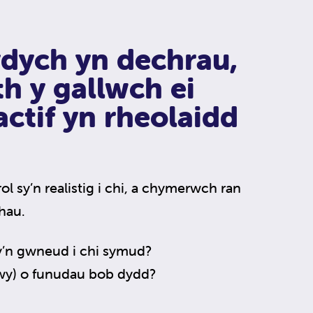
ydych yn dechrau,
h y gallwch ei
actif yn rheolaidd
l sy’n realistig i chi, a chymerwch ran
hau.
y’n gwneud i chi symud?
wy) o funudau bob dydd?