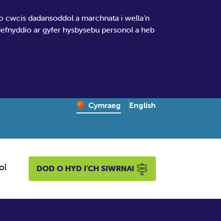
io cwcis dadansoddol a marchnata i wella’n
 defnyddio ar gyfer hysbysebu personol a heb
Change website language
English
– Newid yr iaith ir Gymr
Cymraeg
ol
DOD O HYD I'CH SIWRNAI