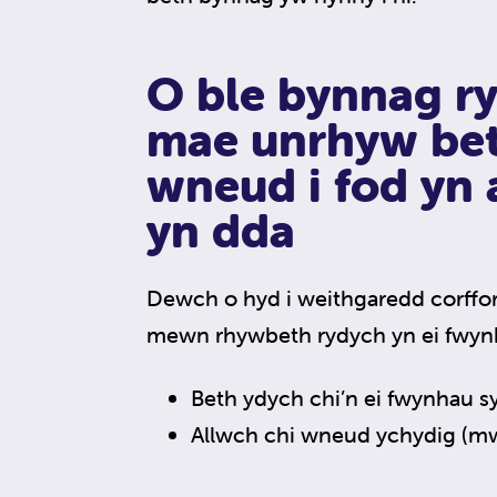
O ble bynnag r
mae unrhyw bet
wneud i fod yn 
yn dda
Dewch o hyd i weithgaredd corfforo
mewn rhywbeth rydych yn ei fwyn
Beth ydych chi’n ei fwynhau s
Allwch chi wneud ychydig (m