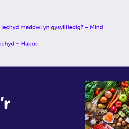
 iechyd meddwl yn gysylltiedig? – Mind
iechyd – Hapus
’r