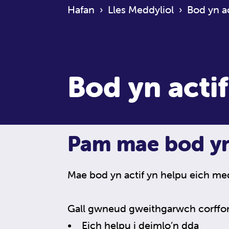
Hafan
›
Lles Meddyliol
›
Bod yn ac
Bod yn actif
Pam mae bod yn
Mae bod yn actif yn helpu eich med
Gall gwneud gweithgarwch corffor
• Eich helpu i deimlo’n dda