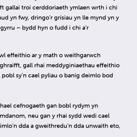
t gallai troi cerddoriaeth ymlaen wrth i chi
ud yn fwy, dringo’r grisiau yn lle mynd yn y
e gyrru – bydd hyn o fudd i chi a’r
wl effeithio ar y math o weithgarwch
ghraifft, gall rhai meddyginiaethau effeithio
all pobl sy’n cael pyliau o banig deimlo bod
 chael cefnogaeth gan bobl rydym yn
amdanom, neu gan y rhai sydd wedi cael
deimlo’n dda a gweithredu’n dda unwaith eto,