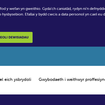
 fod y wefan yn gweithio. Gyda’ch caniatâd, rydyn ni’n defnydd
o hysbysebion. Efallai y bydd cwcis a data personol yn cael eu
EOLI DEWISIADAU
el eich ysbrydoli
Gwybodaeth i weithwyr proffesiyn