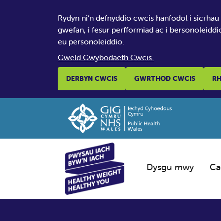
Rydyn ni’n defnyddio cwcis hanfodol i sicrhau
gwefan, i fesur perfformiad ac i bersonoleiddi
eu personoleiddio.
Gweld Gwybodaeth Cwcis.
DERBYN CWCIS
GWRTHOD CWCIS
RH
Dysgu mwy
Ca