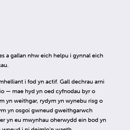
es a gallan nhw eich helpu i gynnal eich
sau.
ymhelliant i fod yn actif. Gall dechrau arni
rio — mae hyd yn oed cyfnodau byr o
m yn weithgar, rydym yn wynebu risg o
dym yn osgoi gwneud gweithgarwch
arfer yn eu mwynhau oherwydd ein bod yn
n wneud i ni deimlo’n waeth.