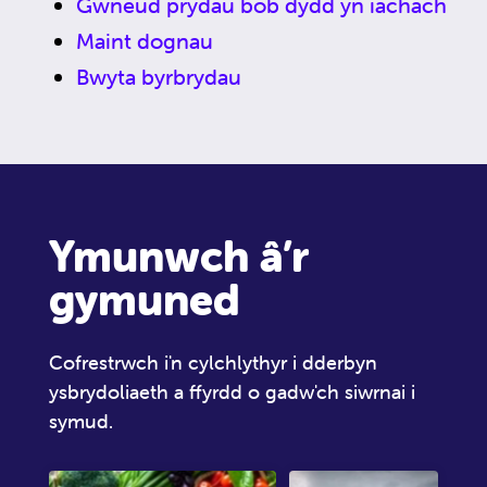
Gwneud prydau bob dydd yn iachach
Maint dognau
Bwyta byrbrydau
Ymunwch â’r
gymuned
Cofrestrwch i'n cylchlythyr i dderbyn
ysbrydoliaeth a ffyrdd o gadw'ch siwrnai i
symud.