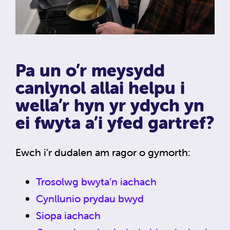
Pa un o’r meysydd
canlynol allai helpu i
wella’r hyn yr ydych yn
ei fwyta a’i yfed gartref?
Ewch i’r dudalen am ragor o gymorth:
Trosolwg bwyta’n iachach
Cynllunio prydau bwyd
Siopa iachach