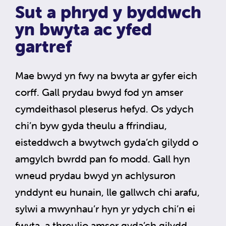
Sut a phryd y byddwch
yn bwyta ac yfed
gartref
Mae bwyd yn fwy na bwyta ar gyfer eich
corff. Gall prydau bwyd fod yn amser
cymdeithasol pleserus hefyd. Os ydych
chi’n byw gyda theulu a ffrindiau,
eisteddwch a bwytwch gyda’ch gilydd o
amgylch bwrdd pan fo modd. Gall hyn
wneud prydau bwyd yn achlysuron
ynddynt eu hunain, lle gallwch chi arafu,
sylwi a mwynhau’r hyn yr ydych chi’n ei
fwyta, a threulio amser gyda’ch gilydd.