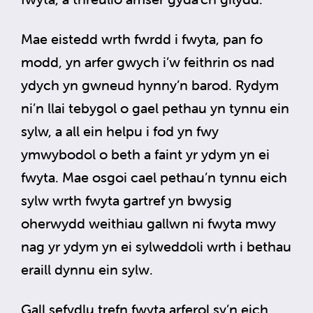
Mae eistedd wrth fwrdd i fwyta, pan fo
modd, yn arfer gwych i’w feithrin os nad
ydych yn gwneud hynny’n barod. Rydym
ni’n llai tebygol o gael pethau yn tynnu ein
sylw, a all ein helpu i fod yn fwy
ymwybodol o beth a faint yr ydym yn ei
fwyta. Mae osgoi cael pethau’n tynnu eich
sylw wrth fwyta gartref yn bwysig
oherwydd weithiau gallwn ni fwyta mwy
nag yr ydym yn ei sylweddoli wrth i bethau
eraill dynnu ein sylw.
Gall sefydlu trefn fwyta arferol sy’n eich