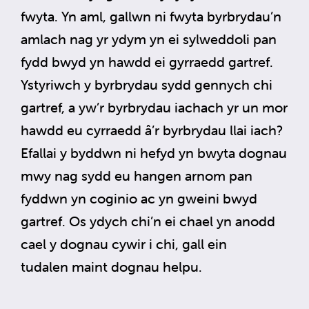
fwyta. Yn aml, gallwn ni fwyta byrbrydau’n
amlach nag yr ydym yn ei sylweddoli pan
fydd bwyd yn hawdd ei gyrraedd gartref.
Ystyriwch y byrbrydau sydd gennych chi
gartref, a yw’r byrbrydau iachach yr un mor
hawdd eu cyrraedd â’r byrbrydau llai iach?
Efallai y byddwn ni hefyd yn bwyta dognau
mwy nag sydd eu hangen arnom pan
fyddwn yn coginio ac yn gweini bwyd
gartref. Os ydych chi’n ei chael yn anodd
cael y dognau cywir i chi, gall ein
tudalen maint dognau helpu.