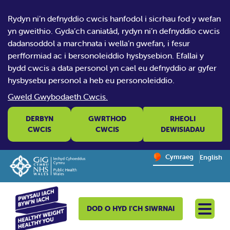
Rydyn ni’n defnyddio cwcis hanfodol i sicrhau fod y wefan
yn gweithio. Gyda’ch caniatâd, rydyn ni’n defnyddio cwcis
dadansoddol a marchnata i wella’n gwefan, i fesur
perfformiad ac i bersonoleiddio hysbysebion. Efallai y
bydd cwcis a data personol yn cael eu defnyddio ar gyfer
hysbysebu personol a heb eu personoleiddio.
Gweld Gwybodaeth Cwcis.
DERBYN
GWRTHOD
RHEOLI
CWCIS
CWCIS
DEWISIADAU
Change website la
Cymraeg
English
– Newid y
DOD O HYD I'CH SIWRNAI