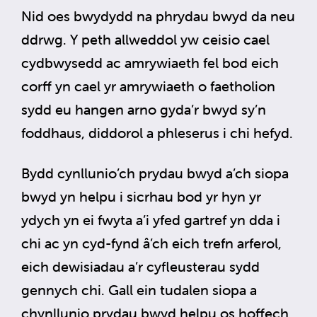
Nid oes bwydydd na phrydau bwyd da neu
ddrwg. Y peth allweddol yw ceisio cael
cydbwysedd ac amrywiaeth fel bod eich
corff yn cael yr amrywiaeth o faetholion
sydd eu hangen arno gyda’r bwyd sy’n
foddhaus, diddorol a phleserus i chi hefyd.
Bydd cynllunio’ch prydau bwyd a’ch siopa
bwyd yn helpu i sicrhau bod yr hyn yr
ydych yn ei fwyta a’i yfed gartref yn dda i
chi ac yn cyd-fynd â’ch eich trefn arferol,
eich dewisiadau a’r cyfleusterau sydd
gennych chi. Gall ein tudalen siopa a
chynllunio prydau bwyd helpu os hoffech