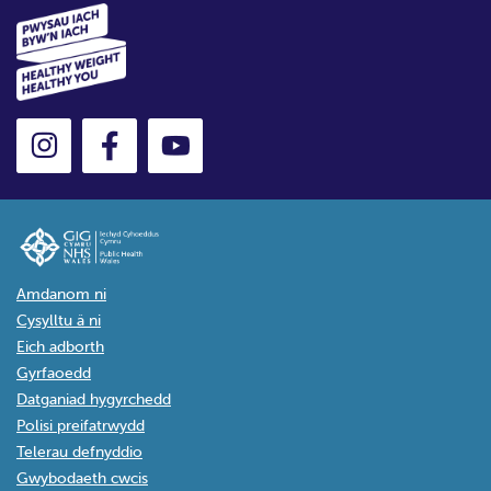
Amdanom ni
Cysylltu â ni
Eich adborth
Gyrfaoedd
Datganiad hygyrchedd
Polisi preifatrwydd
Telerau defnyddio
Gwybodaeth cwcis