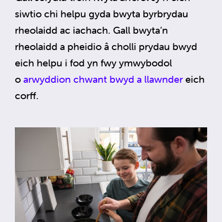
siwtio chi helpu gyda bwyta byrbrydau
rheolaidd ac iachach. Gall bwyta’n
rheolaidd a pheidio â cholli prydau bwyd
eich helpu i fod yn fwy ymwybodol
o
arwyddion chwant bwyd a llawnder
eich
corff.