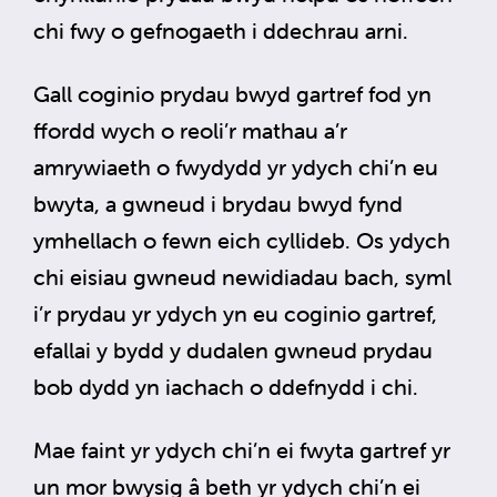
chi fwy o gefnogaeth i ddechrau arni.
Gall coginio prydau bwyd gartref fod yn
ffordd wych o reoli’r mathau a’r
amrywiaeth o fwydydd yr ydych chi’n eu
bwyta, a gwneud i brydau bwyd fynd
ymhellach o fewn eich cyllideb. Os ydych
chi eisiau gwneud newidiadau bach, syml
i’r prydau yr ydych yn eu coginio gartref,
efallai y bydd y dudalen gwneud prydau
bob dydd yn iachach o ddefnydd i chi.
Mae faint yr ydych chi’n ei fwyta gartref yr
un mor bwysig â beth yr ydych chi’n ei