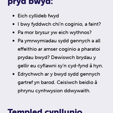
pryd bwyd:
Eich cyllideb fwyd
I bwy fyddwch chi’n coginio, a faint?
Pa mor brysur yw eich wythnos?
Pa ymrwymiadau sydd gennych a all
effeithio ar amser coginio a pharatoi
prydau bwyd? Dewiswch brydau y
gellir eu cyflawni sy’n cyd-fynd â hyn.
Edrychwch ar y bwyd sydd gennych
gartref yn barod. Ceisiwch beidio â
phrynu cynhwysion ddwywaith.
Templed cynllunio