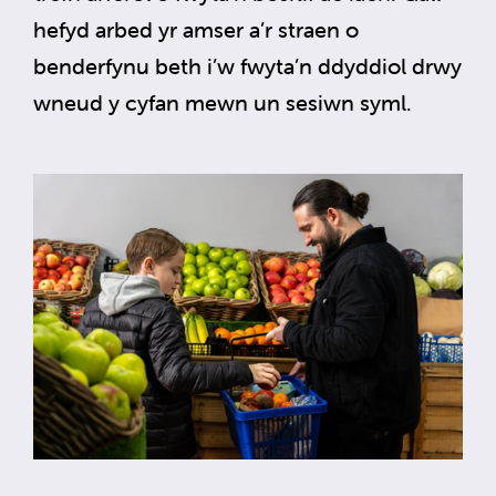
hefyd arbed yr amser a’r straen o
benderfynu beth i’w fwyta’n ddyddiol drwy
wneud y cyfan mewn un sesiwn syml.