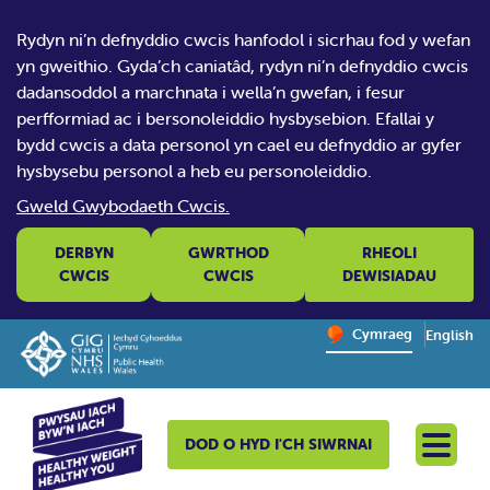
Rydyn ni’n defnyddio cwcis hanfodol i sicrhau fod y wefan
yn gweithio. Gyda’ch caniatâd, rydyn ni’n defnyddio cwcis
dadansoddol a marchnata i wella’n gwefan, i fesur
perfformiad ac i bersonoleiddio hysbysebion. Efallai y
bydd cwcis a data personol yn cael eu defnyddio ar gyfer
hysbysebu personol a heb eu personoleiddio.
Gweld Gwybodaeth Cwcis.
DERBYN
GWRTHOD
RHEOLI
CWCIS
CWCIS
DEWISIADAU
Change website la
Cymraeg
English
– Newid y
DOD O HYD I'CH SIWRNAI