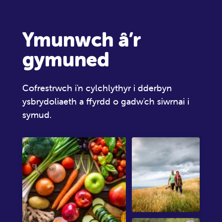
Ymunwch â’r
gymuned
Cofrestrwch i'n cylchlythyr i dderbyn
ysbrydoliaeth a ffyrdd o gadw'ch siwrnai i
symud.