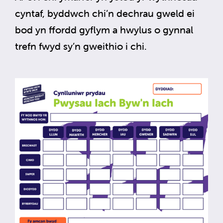
cyntaf, byddwch chi’n dechrau gweld ei
bod yn ffordd gyflym a hwylus o gynnal
trefn fwyd sy’n gweithio i chi.