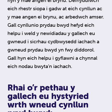
hyn y mae angen ei brynu. Defnyddiwch
eich rhestr siopa i gadw at eich cynllun ac
y mae angen ei brynu, ac arbedwch amser.
Gall cynllunio prydau bwyd hefyd eich
helpu i weld y newidiadau y gallech eu
gwneud i sicrhau cydbwysedd iachach a
gwneud prydau bwyd yn fwy diddorol.
Gall hyn eich helpu i gyflawni a chynnal
eich nodau bwyta’n iachach.
Rhai o’r pethau y
gallech eu hystyried
wrth wneud cynllun