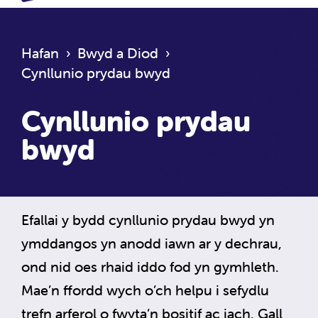
Hafan
›
Bwyd a Diod
›
Cynllunio prydau bwyd
Cynllunio prydau
bwyd
Efallai y bydd cynllunio prydau bwyd yn
ymddangos yn anodd iawn ar y dechrau,
ond nid oes rhaid iddo fod yn gymhleth.
Mae’n ffordd wych o’ch helpu i sefydlu
trefn arferol o fwyta’n bositif ac iach. Gall