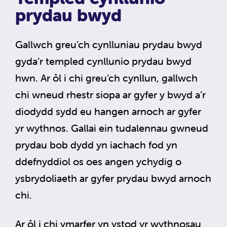
prydau bwyd
Gallwch greu’ch cynlluniau prydau bwyd
gyda’r templed cynllunio prydau bwyd
hwn. Ar ôl i chi greu’ch cynllun, gallwch
chi wneud rhestr siopa ar gyfer y bwyd a’r
diodydd sydd eu hangen arnoch ar gyfer
yr wythnos. Gallai ein tudalennau gwneud
prydau bob dydd yn iachach fod yn
ddefnyddiol os oes angen ychydig o
ysbrydoliaeth ar gyfer prydau bwyd arnoch
chi.
Ar ôl i chi ymarfer yn ystod yr wythnosau